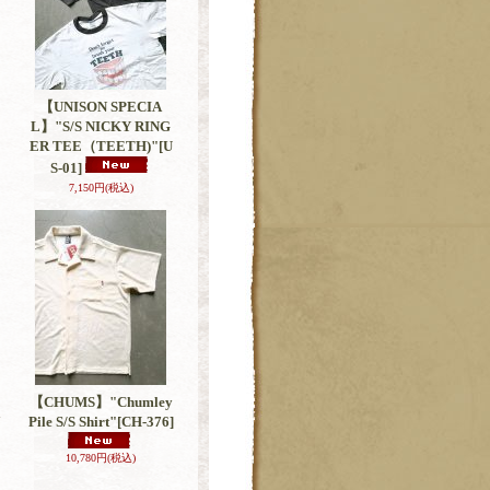
【UNISON SPECIA
L】"S/S NICKY RING
ER TEE（TEETH)"
[U
S-01]
7,150円
(税込)
【CHUMS】"Chumley
7
Pile S/S Shirt"
[CH-376]
10,780円
(税込)