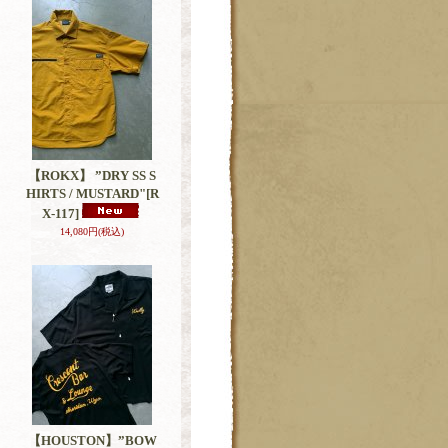
【ROKX】 ”DRY SS S
HIRTS / MUSTARD"
[R
X-117]
14,080円
(税込)
【HOUSTON】”BOW