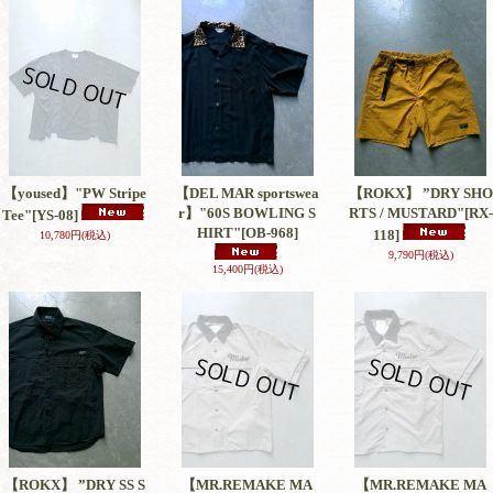
【yoused】"PW Stripe
【DEL MAR sportswea
【ROKX】 ”DRY SHO
r】"60S BOWLING S
RTS / MUSTARD"
[RX-
Tee"
[YS-08]
HIRT"
[OB-968]
118]
10,780円
(税込)
9,790円
(税込)
15,400円
(税込)
【ROKX】 ”DRY SS S
【MR.REMAKE MA
【MR.REMAKE MA