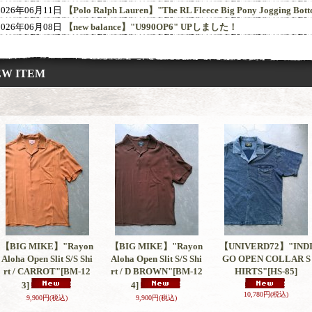
2026年06月11日
【Polo Ralph Lauren】"The RL Fleece Big Pony Jogging
2026年06月08日
【new balance】"U990OP6" UPしました！
EW ITEM
【BIG MIKE】"Rayon
【BIG MIKE】"Rayon
【UNIVERD72】"IND
Aloha Open Slit S/S Shi
Aloha Open Slit S/S Shi
GO OPEN COLLAR S
rt / CARROT"
[BM-12
rt / D BROWN"
[BM-12
HIRTS"
[HS-85]
3]
4]
10,780円
(税込)
9,900円
(税込)
9,900円
(税込)