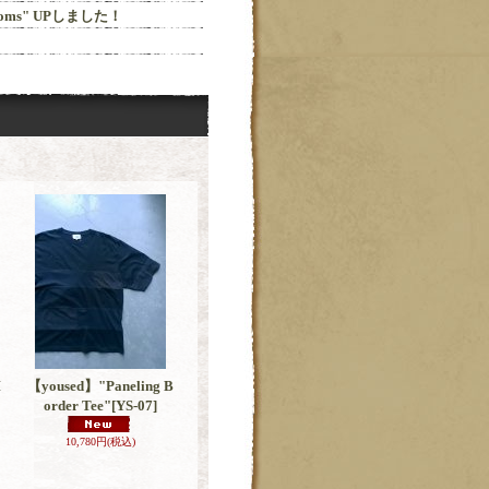
 Bottoms" UPしました！
I
【yoused】"Paneling B
order Tee"
[YS-07]
10,780円
(税込)