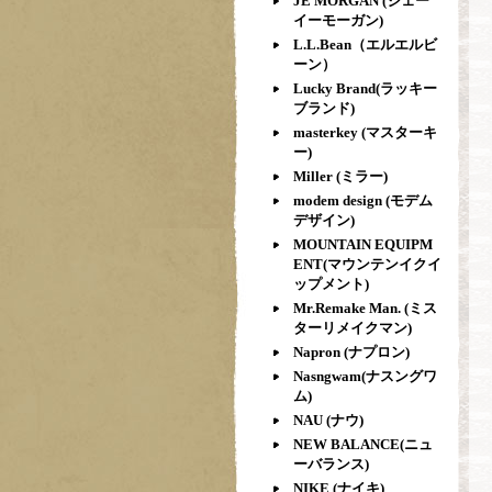
JE MORGAN (ジェー
イーモーガン)
L.L.Bean（エルエルビ
ーン）
Lucky Brand(ラッキー
ブランド)
masterkey (マスターキ
ー)
Miller (ミラー)
modem design (モデム
デザイン)
MOUNTAIN EQUIPM
ENT(マウンテンイクイ
ップメント)
Mr.Remake Man. (ミス
ターリメイクマン)
Napron (ナプロン)
Nasngwam(ナスングワ
ム)
NAU (ナウ)
NEW BALANCE(ニュ
ーバランス)
NIKE (ナイキ)