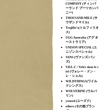
COMPANY (ティンバ
ーランド ブーツカンパ
ニー)
THOUSAND MILE (サ
ウザンドマイル)
Trujillo’s(トルフィリオ
ス)
UGG Australia (アグ オ
ーストラリア)
UNISON SPECIAL (ユ
ニゾンスペシャル)
VANS (ヴァンズ/バン
ズ)
V.D.L.C / Voler dans le c
iel (ヴォレー・ドン・
レ・シェル)
WILDTHINGS(ワイル
ドシングス)
WOLVERINE (ウルバ
リン)
yoused (ユーズド)
others (その他ブラン