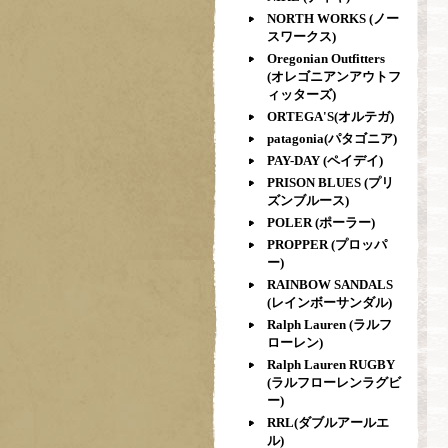
NORTH WORKS (ノー
スワークス)
Oregonian Outfitters
(オレゴニアンアウトフ
ィッターズ)
ORTEGA'S(オルテガ)
patagonia(パタゴニア)
PAY-DAY (ペイデイ)
PRISON BLUES (プリ
ズンブルース)
POLER (ポーラー)
PROPPER (プロッパ
ー)
RAINBOW SANDALS
(レインボーサンダル)
Ralph Lauren (ラルフ
ローレン)
Ralph Lauren RUGBY
(ラルフローレンラグビ
ー)
RRL(ダブルアールエ
ル)