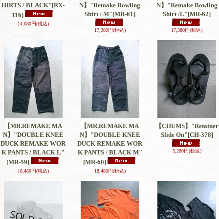
HIRTS / BLACK"
[RX-
N】"Remake Bowling
N】"Remake Bowling
Shirt / M"
[MR-61]
Shirt /L"
[MR-62]
116]
14,080円
(税込)
17,380円
(税込)
17,380円
(税込)
【MR.REMAKE MA
【MR.REMAKE MA
【CHUMS】"Retainer
N】"DOUBLE KNEE
N】"DOUBLE KNEE
Slide On"
[CH-378]
DUCK REMAKE WOR
DUCK REMAKE WOR
5,280円
(税込)
K PANTS / BLACK L"
K PANTS / BLACK M"
[MR-59]
[MR-60]
18,480円
(税込)
18,480円
(税込)