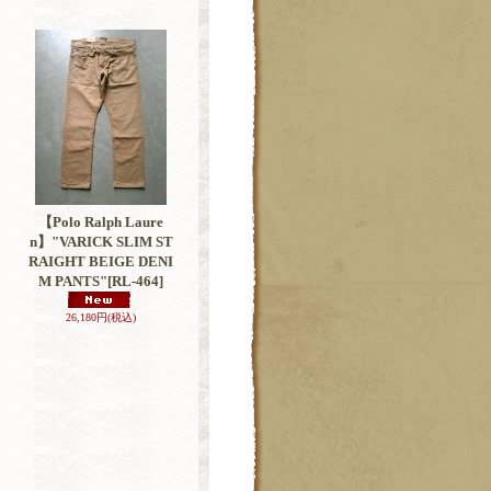
【Polo Ralph Laure
n】"VARICK SLIM ST
RAIGHT BEIGE DENI
M PANTS"
[RL-464]
26,180円
(税込)