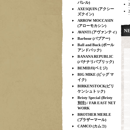
パレル)
AXESQUIN (アクシー
ズクイン)
ARROW MOCCASIN
(アローモカシン)
N
AVANTI (アヴァンティ)
Barbour (バブアー)
Ball and Buck (ボール
アンドバック)
BANANA REPUBLIC
(バナナリパブリック)
BEMIDJI(ベミジ)
BIG MIKE (ビッグ マ
イク)
BIRKENSTOCK(ビリ
ケンシュトック)
Bristy Special (Bristy
別注) / FAR EAST NET
WORK
BROTHER MERLE
(ブラザーマール)
CAMCO (カムコ)