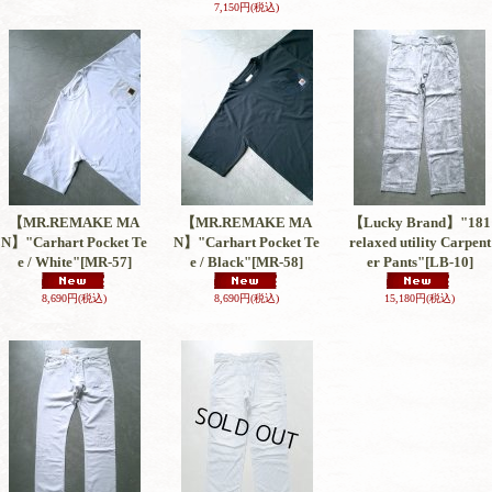
7,150円
(税込)
【MR.REMAKE MA
【MR.REMAKE MA
【Lucky Brand】"181
N】"Carhart Pocket Te
N】"Carhart Pocket Te
relaxed utility Carpent
e / White"
[MR-57]
e / Black"
[MR-58]
er Pants"
[LB-10]
8,690円
(税込)
8,690円
(税込)
15,180円
(税込)