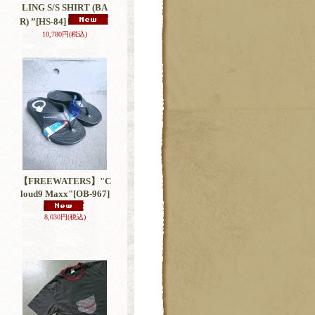
LING S/S SHIRT (BA
R) ”
[HS-84]
10,780円
(税込)
【FREEWATERS】"C
loud9 Maxx"
[OB-967]
8,030円
(税込)