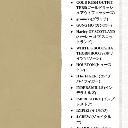
GOLD RUSH OUTFIT
TERS(ゴールドラッシ
ュアウトフィッターズ)
gramicci(グラミチ)
GUNG HO (ガンホー)
Harley OF SCOTLAND
(ハーレー オブ スコッ
トランド)
WHITE'S BOOTS/HA
THORN BOOTS (ホワ
イツ/ハソーン)
HOUSTON (ヒュース
トン)
H by FIGER（エイチ
バイフィガー）
INDERA MILLS (イン
デラミルズ)
IMPRESTORE (インプ
レストア)
IZIPIZI (イジピジ)
J.CREW (ジェイクル
ー)