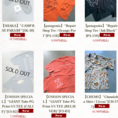
【SHAKA】"CAMP B
【patagonia】"Repair
【patagonia】"Repair
AY PARA BF"
[SK-30]
Shop Tee / Orange Pee
Shop Tee / Ink Black"
l"
[PA-158]
[PA-159]
13,750円
(税込)
6,930円
(税込)
6,930円
(税込)
【UNISON SPECIA
【UNISON SPECIA
【CHUMS】"Chumloh
L】"GIANT Tube PG
L】"GIANT Tube PG
a Shirt / Circus"
[CH-3
Print S/S TEE (CALI
Print S/S TEE (BELIE
7]
VER)"
[US-03]
F)"
[US-02]
10,780円
(税込)
7,150円
(税込)