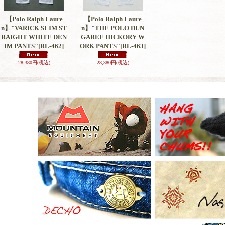
【Polo Ralph Laure
【Polo Ralph Laure
n】"VARICK SLIM ST
n】"THE POLO DUN
RAIGHT WHITE DEN
GAREE HICKORY W
IM PANTS"
[RL-462]
ORK PANTS"
[RL-463]
28,380円
(税込)
28,380円
(税込)