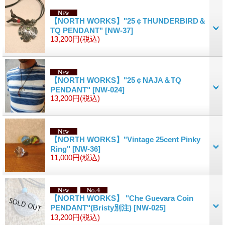
【NORTH WORKS】"25￠THUNDERBIRD＆
TQ PENDANT"
[NW-37]
13,200円
(税込)
【NORTH WORKS】"25￠NAJA＆TQ
PENDANT"
[NW-024]
13,200円
(税込)
【NORTH WORKS】"Vintage 25cent Pinky
Ring"
[NW-36]
11,000円
(税込)
【NORTH WORKS】 "Che Guevara Coin
PENDANT"(Bristy別注)
[NW-025]
13,200円
(税込)