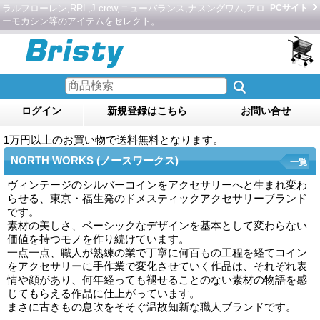
ラルフローレン,RRL,J.crew,ニューバランス,ナスングワム,アロ
PCサイト
ーモカシン等のアイテムをセレクト。
ログイン
新規登録はこちら
お問い合せ
1万円以上のお買い物で送料無料となります。
NORTH WORKS (ノースワークス)
一覧
ヴィンテージのシルバーコインをアクセサリーへと生まれ変わ
らせる、東京・福生発のドメスティックアクセサリーブランド
です。
素材の美しさ、ベーシックなデザインを基本として変わらない
価値を持つモノを作り続けています。
一点一点、職人が熟練の業で丁寧に何百もの工程を経てコイン
をアクセサリーに手作業で変化させていく作品は、それぞれ表
情や顔があり、何年経っても褪せることのない素材の物語を感
じてもらえる作品に仕上がっています。
まさに古きもの息吹をそそぐ温故知新な職人ブランドです。