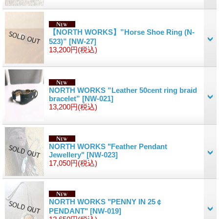
【NORTH WORKS】”Horse Shoe Ring (N-
523)”
[NW-27]
13,200円
(税込)
NORTH WORKS ”Leather 50cent ring braid
bracelet”
[NW-021]
13,200円
(税込)
NORTH WORKS "Feather Pendant
Jewellery"
[NW-023]
17,050円
(税込)
NORTH WORKS "PENNY IN 25￠
PENDANT"
[NW-019]