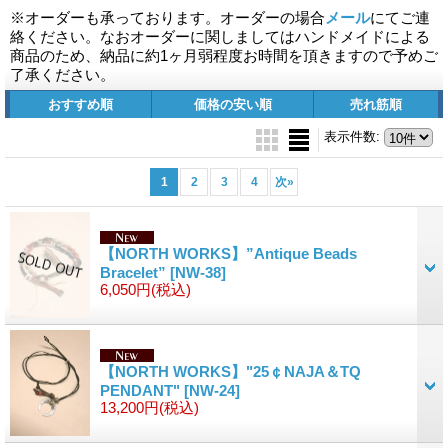
※オーダーも承っております。オーダーの場合
メール
にてご連
絡ください。なおオーダーに関しましてはハンドメイドによる
商品のため、納品に約1ヶ月弱程度お時間を頂きますので予めご
了承ください。
おすすめ順
価格の安い順
売れ筋順
表示件数
:
1
2
3
4
次
»
【NORTH WORKS】”Antique Beads
Bracelet”
[NW-38]
6,050円
(税込)
【NORTH WORKS】"25￠NAJA＆TQ
PENDANT"
[NW-24]
13,200円
(税込)