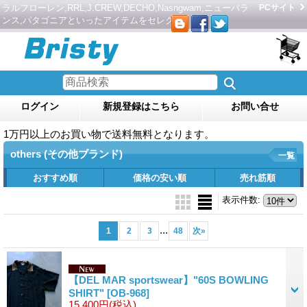
ラルフローレン,RRL,J.CREW,DECHO,Nasngwam,ニューバラ
PCサイト
ンス,パタゴニアといったアイテムをセレクト。
ログイン
新規登録はこちら
お問い合せ
1万円以上のお買い物で送料無料となります。
others (その他ブランド)
一覧
おすすめ順
価格の安い順
売れ筋順
表示件数
:
...
1
2
3
48
次
»
【DEL MAR sportswear】"60S BOWLING
SHIRT"
[OB-968]
15,400円
(税込)