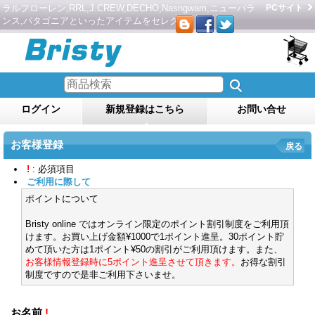
ラルフローレン,RRL,J.CREW,DECHO,Nasngwam,ニューバラ
PCサイト
ンス,パタゴニアといったアイテムをセレクト。
ログイン
新規登録はこちら
お問い合せ
お客様登録
戻る
!
: 必須項目
ご利用に際して
ポイントについて
Bristy online ではオンライン限定のポイント割引制度をご利用頂
けます。お買い上げ金額¥1000で1ポイント進呈。30ポイント貯
めて頂いた方は1ポイント¥50の割引がご利用頂けます。また、
お客様情報登録時に5ポイント進呈させて頂きます。
お得な割引
制度ですので是非ご利用下さいませ。
お名前
!