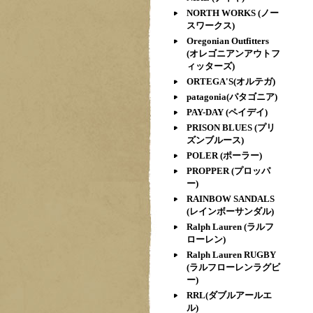
NORTH WORKS (ノー
スワークス)
Oregonian Outfitters
(オレゴニアンアウトフ
ィッターズ)
ORTEGA'S(オルテガ)
patagonia(パタゴニア)
PAY-DAY (ペイデイ)
PRISON BLUES (プリ
ズンブルース)
POLER (ポーラー)
PROPPER (プロッパ
ー)
RAINBOW SANDALS
(レインボーサンダル)
Ralph Lauren (ラルフ
ローレン)
Ralph Lauren RUGBY
(ラルフローレンラグビ
ー)
RRL(ダブルアールエ
ル)