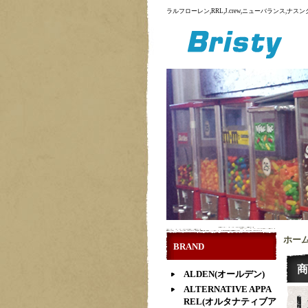
ラルフローレン,RRL,J.crew,ニューバランス,
ホー
BRAND
商
ALDEN(オールデン)
ALTERNATIVE APPA
REL(オルタナティブア