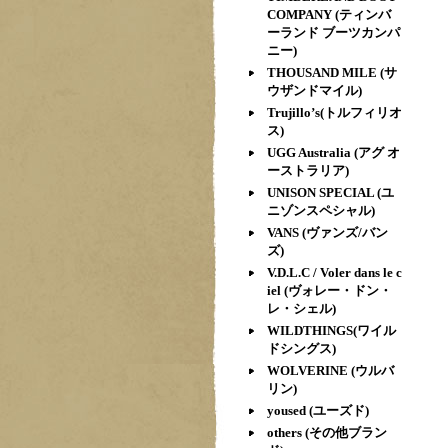
COMPANY (ティンバ
ーランド ブーツカンパ
ニー)
THOUSAND MILE (サ
ウザンドマイル)
Trujillo’s(トルフィリオ
ス)
UGG Australia (アグ オ
ーストラリア)
UNISON SPECIAL (ユ
ニゾンスペシャル)
VANS (ヴァンズ/バン
ズ)
V.D.L.C / Voler dans le c
iel (ヴォレー・ドン・
レ・シェル)
WILDTHINGS(ワイル
ドシングス)
WOLVERINE (ウルバ
リン)
yoused (ユーズド)
others (その他ブラン