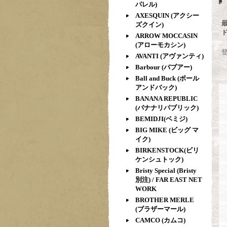
パレル)
AXESQUIN (アクシー
ズクイン)
ド
ARROW MOCCASIN
(アローモカシン)
AVANTI (アヴァンティ)
Barbour (バブアー)
Ball and Buck (ボール
アンドバック)
BANANA REPUBLIC
(バナナリパブリック)
BEMIDJI(ベミジ)
BIG MIKE (ビッグ マ
イク)
BIRKENSTOCK(ビリ
ケンシュトック)
Bristy Special (Bristy
別注) / FAR EAST NET
WORK
BROTHER MERLE
(ブラザーマール)
CAMCO (カムコ)