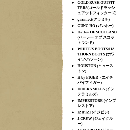
GOLD RUSH OUTFIT
TERS(ゴールドラッシ
ュアウトフィッターズ)
gramicci(グラミチ)
GUNG HO (ガンホー)
Harley OF SCOTLAND
(ハーレー オブ スコッ
トランド)
WHITE'S BOOTS/HA
THORN BOOTS (ホワ
イツ/ハソーン)
HOUSTON (ヒュース
トン)
H by FIGER（エイチ
バイフィガー）
INDERA MILLS (イン
デラミルズ)
IMPRESTORE (インプ
レストア)
IZIPIZI (イジピジ)
J.CREW (ジェイクル
ー)