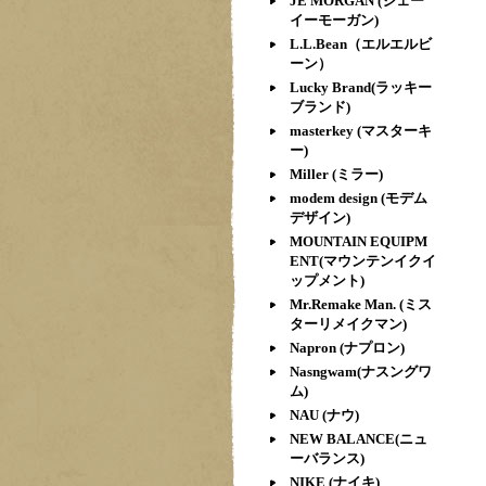
JE MORGAN (ジェー
イーモーガン)
L.L.Bean（エルエルビ
ーン）
Lucky Brand(ラッキー
ブランド)
masterkey (マスターキ
ー)
Miller (ミラー)
modem design (モデム
デザイン)
MOUNTAIN EQUIPM
ENT(マウンテンイクイ
ップメント)
Mr.Remake Man. (ミス
ターリメイクマン)
Napron (ナプロン)
Nasngwam(ナスングワ
ム)
NAU (ナウ)
NEW BALANCE(ニュ
ーバランス)
NIKE (ナイキ)