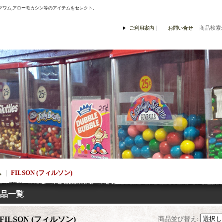
ナスングワム,アローモカシン等のアイテムをセレクト。
｜
商品検索
ご利用案内
お問い合せ
ム
｜
FILSON (フィルソン)
品一覧
FILSON (フィルソン)
商品並び替え
: