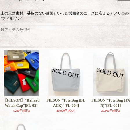
最上の天然素材、妥協のない縫製といった労働者のニーズに応えるアメリカの
"フィルソン"
登録アイテム数
:
5件
【FILSON】"Ballard
FILSON "Tote Bag (BL
FILSON "Tote Bag (TA
Watch Cap"
[FL-05]
ACK)"
[FL-004]
N)"
[FL-001]
4,290円
(税込)
20,900円
(税込)
20,900円
(税込)