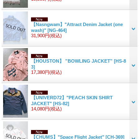
【Nasngwam】"Attract Denim Jacket (one
wash)"
[NG-464]
31,900円
(税込)
【HOUSTON】 ”BOWLING JACKET”
[HS-8
3]
17,380円
(税込)
【UNIVERD72】"PEACH SKIN SHIRT
JACKET"
[HS-82]
14,080円
(税込)
【CHUMS】"Space Flight Jacket"
[CH-369]