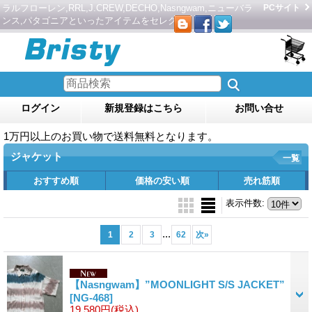
ラルフローレン,RRL,J.CREW,DECHO,Nasngwam,ニューバラ
PCサイト
ンス,パタゴニアといったアイテムをセレクト。
ログイン
新規登録はこちら
お問い合せ
1万円以上のお買い物で送料無料となります。
ジャケット
一覧
おすすめ順
価格の安い順
売れ筋順
表示件数
:
...
1
2
3
62
次
»
【Nasngwam】”MOONLIGHT S/S JACKET”
[NG-468]
19,580円
(税込)