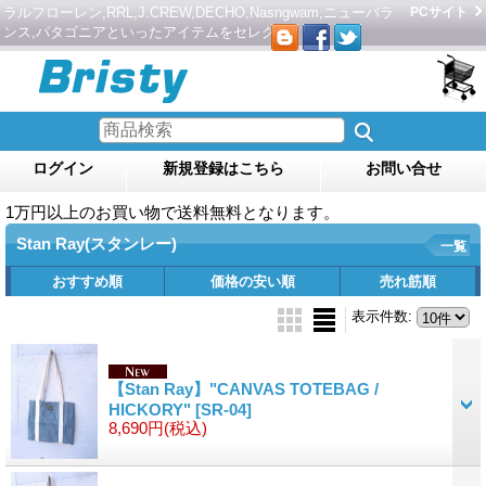
ラルフローレン,RRL,J.CREW,DECHO,Nasngwam,ニューバラ
PCサイト
ンス,パタゴニアといったアイテムをセレクト。
ログイン
新規登録はこちら
お問い合せ
1万円以上のお買い物で送料無料となります。
Stan Ray(スタンレー)
一覧
おすすめ順
価格の安い順
売れ筋順
表示件数
:
【Stan Ray】"CANVAS TOTEBAG /
HICKORY"
[SR-04]
8,690円
(税込)