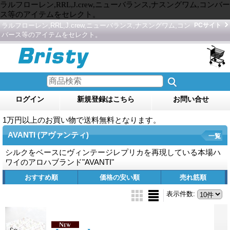
ラルフローレン,RRL,J.crew,ニューバランス,ナスングワム,コンバー
ス等のアイテムをセレクト。
ラルフローレン,RRL,J.crew,ニューバランス,ナスングワム,コン
PCサイト
バース等のアイテムをセレクト。
ログイン
新規登録はこちら
お問い合せ
1万円以上のお買い物で送料無料となります。
AVANTI (アヴァンティ)
一覧
シルクをベースにヴィンテージレプリカを再現している本場ハ
ワイのアロハブランド"AVANTI"
おすすめ順
価格の安い順
売れ筋順
表示件数
: