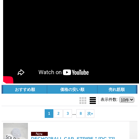
おすすめ順
価格の安い順
売れ筋順
表示件数
:
...
1
2
3
8
次
»
DECHO"BALL CAP -STRIPE-"
[DC-72]