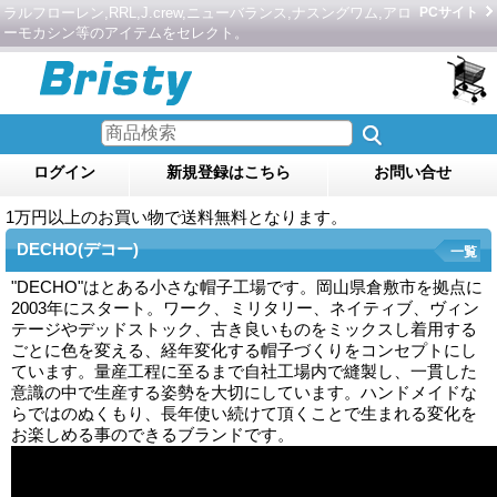
ラルフローレン,RRL,J.crew,ニューバランス,ナスングワム,アロ
PCサイト
ーモカシン等のアイテムをセレクト。
ログイン
新規登録はこちら
お問い合せ
1万円以上のお買い物で送料無料となります。
DECHO(デコー)
一覧
"DECHO"はとある小さな帽子工場です。岡山県倉敷市を拠点に
2003年にスタート。ワーク、ミリタリー、ネイティブ、ヴィン
テージやデッドストック、古き良いものをミックスし着用する
ごとに色を変える、経年変化する帽子づくりをコンセプトにし
ています。量産工程に至るまで自社工場内で縫製し、一貫した
意識の中で生産する姿勢を大切にしています。ハンドメイドな
らではのぬくもり、長年使い続けて頂くことで生まれる変化を
お楽しめる事のできるブランドです。