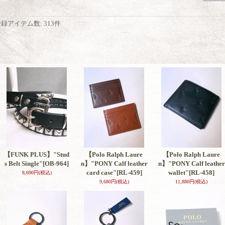
登録アイテム数
:
313件
【FUNK PLUS】"Stud
【Polo Ralph Laure
【Polo Ralph Laure
s Belt Single"
[OB-964]
n】"PONY Calf leather
n】"PONY Calf leather
card case"
[RL-459]
wallet"
[RL-458]
8,690円
(税込)
9,680円
(税込)
11,880円
(税込)