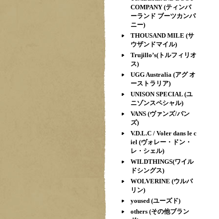
COMPANY (ティンバ
ーランド ブーツカンパ
ニー)
THOUSAND MILE (サ
ウザンドマイル)
Trujillo’s(トルフィリオ
ス)
UGG Australia (アグ オ
ーストラリア)
UNISON SPECIAL (ユ
ニゾンスペシャル)
VANS (ヴァンズ/バン
ズ)
V.D.L.C / Voler dans le c
iel (ヴォレー・ドン・
レ・シェル)
WILDTHINGS(ワイル
ドシングス)
WOLVERINE (ウルバ
リン)
yoused (ユーズド)
others (その他ブラン