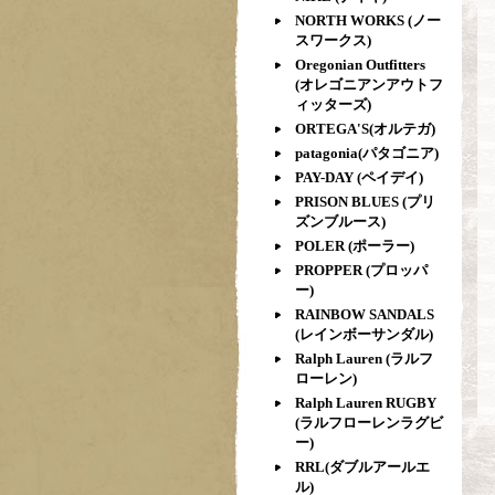
NORTH WORKS (ノー
スワークス)
Oregonian Outfitters
(オレゴニアンアウトフ
ィッターズ)
ORTEGA'S(オルテガ)
patagonia(パタゴニア)
PAY-DAY (ペイデイ)
PRISON BLUES (プリ
ズンブルース)
POLER (ポーラー)
PROPPER (プロッパ
ー)
RAINBOW SANDALS
(レインボーサンダル)
Ralph Lauren (ラルフ
ローレン)
Ralph Lauren RUGBY
(ラルフローレンラグビ
ー)
RRL(ダブルアールエ
ル)