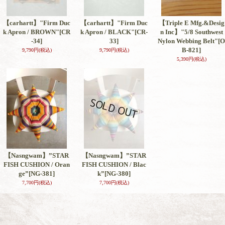
【carhartt】"Firm Duc
【carhartt】"Firm Duc
【Triple E Mfg.&Desig
k Apron / BROWN"
[CR
k Apron / BLACK"
[CR-
n Inc】"5/8 Southwest
-34]
33]
Nylon Webbing Belt"
[O
B-821]
9,790円
(税込)
9,790円
(税込)
5,390円
(税込)
【Nasngwam】”STAR
【Nasngwam】”STAR
FISH CUSHION / Oran
FISH CUSHION / Blac
ge”
[NG-381]
k”
[NG-380]
7,700円
(税込)
7,700円
(税込)