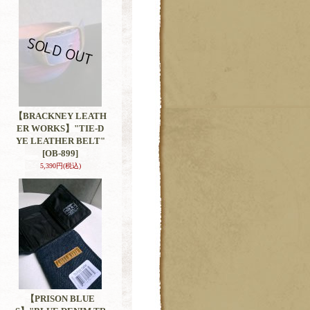
【BRACKNEY LEATH
ER WORKS】"TIE-D
YE LEATHER BELT"
[OB-899]
5,390円
(税込)
【PRISON BLUE