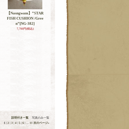
【Nasngwam】”STAR
FISH CUSHION /Gree
n”
[NG-382]
7,700円
(税込)
説明付き一覧
写真のみ一覧
1
|
2
|
3
|
4
|
5
|
6
|
...
11
次のページ
»