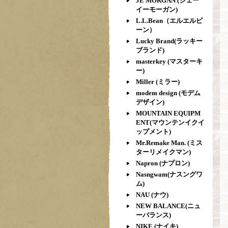
JE MORGAN (ジェー
イーモーガン)
L.L.Bean（エルエルビ
ーン）
Lucky Brand(ラッキー
ブランド)
masterkey (マスターキ
ー)
Miller (ミラー)
modem design (モデム
デザイン)
MOUNTAIN EQUIPM
ENT(マウンテンイクイ
ップメント)
Mr.Remake Man. (ミス
ターリメイクマン)
Napron (ナプロン)
Nasngwam(ナスングワ
ム)
NAU (ナウ)
NEW BALANCE(ニュ
ーバランス)
NIKE (ナイキ)