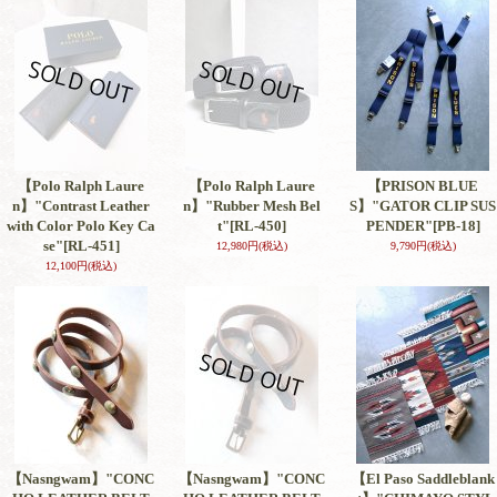
【Polo Ralph Laure
【Polo Ralph Laure
【PRISON BLUE
n】"Contrast Leather
n】"Rubber Mesh Bel
S】"GATOR CLIP SUS
with Color Polo Key Ca
t"
[RL-450]
PENDER"
[PB-18]
se"
[RL-451]
12,980円
(税込)
9,790円
(税込)
12,100円
(税込)
【Nasngwam】"CONC
【Nasngwam】"CONC
【El Paso Saddleblank