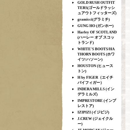
GOLD RUSH OUTFIT
TERS(ゴールドラッシ
ュアウトフィッターズ)
gramicci(グラミチ)
GUNG HO (ガンホー)
Harley OF SCOTLAND
(ハーレー オブ スコッ
トランド)
WHITE'S BOOTS/HA
THORN BOOTS (ホワ
イツ/ハソーン)
HOUSTON (ヒュース
トン)
H by FIGER（エイチ
バイフィガー）
INDERA MILLS (イン
デラミルズ)
IMPRESTORE (インプ
レストア)
IZIPIZI (イジピジ)
J.CREW (ジェイクル
ー)