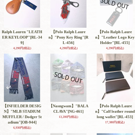
Ralph Lauren "LEATH
【Polo Ralph Laure
【Polo Ralph Laure
ER KEYLOOP"
[RL-34
n】"Pony Key Ring"
[R
n】"Leather Logo Key
9]
L-456]
Holder"
[RL-455]
4,290円
(税込)
4,290円
(税込)
4,290円
(税込)
【INFIELDER DESIG
【Nasngwam】"BALA
【Polo Ralph Laure
N】"MLB STADIUM
CLAVA"
[NG-461]
n】"Calf leather round
MUFFLER / Dodger St
long wallet"
[RL-453]
13,200円
(税込)
adium"
[OB-944]
17,380円
(税込)
6,930円
(税込)