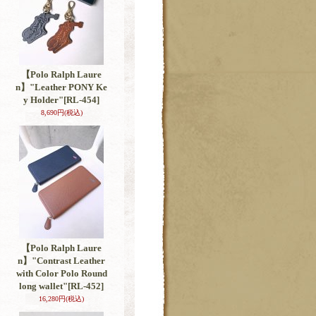
【Polo Ralph Laure
n】"Leather PONY Ke
y Holder"
[RL-454]
8,690円
(税込)
【Polo Ralph Laure
n】"Contrast Leather
with Color Polo Round
long wallet"
[RL-452]
16,280円
(税込)