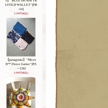
S】"BLUE DENIM TR
I-FOLD WALLET"
[PB
-14]
3,190円
(税込)
【patagonia】"Micro
D™ Fleece Gaiter"
[PA
－126]
4,400円
(税込)