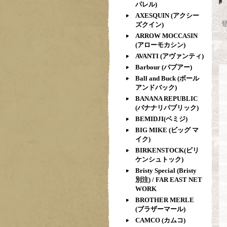
パレル)
AXESQUIN (アクシー
ズクイン)
ARROW MOCCASIN
(アローモカシン)
AVANTI (アヴァンティ)
Barbour (バブアー)
Ball and Buck (ボール
アンドバック)
BANANA REPUBLIC
(バナナリパブリック)
BEMIDJI(ベミジ)
BIG MIKE (ビッグ マ
イク)
BIRKENSTOCK(ビリ
ケンシュトック)
Bristy Special (Bristy
別注) / FAR EAST NET
WORK
BROTHER MERLE
(ブラザーマール)
CAMCO (カムコ)