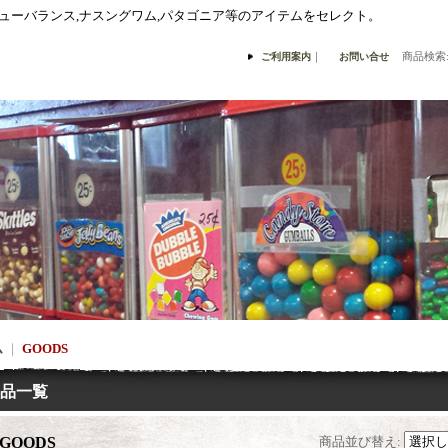
,ニューバランス,ナスングワム,パタゴニア等のアイテムをセレクト。
｜
商品検索
ご利用案内
お問い合せ
ム
｜
GOODS
品一覧
GOODS
商品並び替え
: