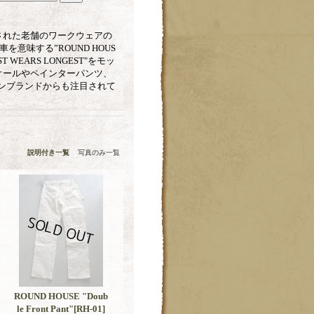
設立された老舗のワークウェアの
意味する”ROUND HOUS
EARS LONGEST"をモッ
オールやペインターパンツ、
ンブランドからも注目されて
説明付き一覧
写真のみ一覧
ROUND HOUSE "Doub
le Front Pant"
[RH-01]