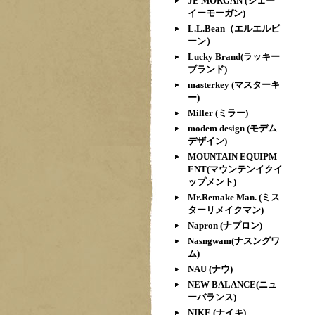
JE MORGAN (ジェー
イーモーガン)
L.L.Bean（エルエルビ
ーン）
Lucky Brand(ラッキー
ブランド)
masterkey (マスターキ
ー)
Miller (ミラー)
modem design (モデム
デザイン)
MOUNTAIN EQUIPM
ENT(マウンテンイクイ
ップメント)
Mr.Remake Man. (ミス
ターリメイクマン)
Napron (ナプロン)
Nasngwam(ナスングワ
ム)
NAU (ナウ)
NEW BALANCE(ニュ
ーバランス)
NIKE (ナイキ)