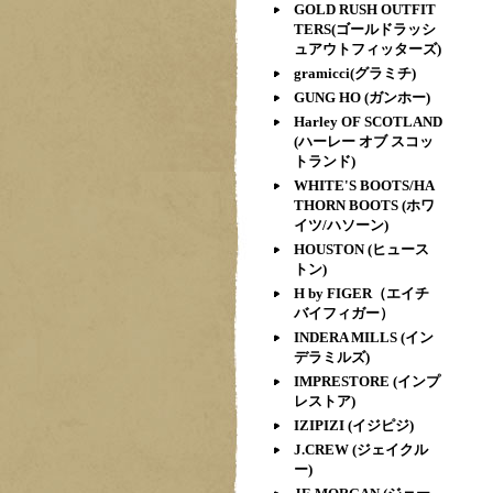
GOLD RUSH OUTFIT
TERS(ゴールドラッシ
ュアウトフィッターズ)
gramicci(グラミチ)
GUNG HO (ガンホー)
Harley OF SCOTLAND
(ハーレー オブ スコッ
トランド)
WHITE'S BOOTS/HA
THORN BOOTS (ホワ
イツ/ハソーン)
HOUSTON (ヒュース
トン)
H by FIGER（エイチ
バイフィガー）
INDERA MILLS (イン
デラミルズ)
IMPRESTORE (インプ
レストア)
IZIPIZI (イジピジ)
J.CREW (ジェイクル
ー)