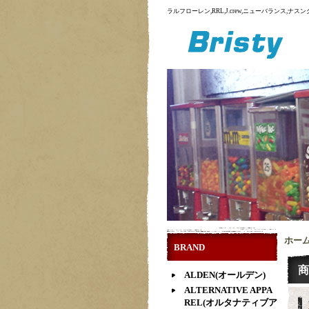
ラルフローレン,RRL,J.crew,ニューバランス,
ホー
BRAND
商
ALDEN(オールデン)
ALTERNATIVE APPA
REL(オルタナティブア