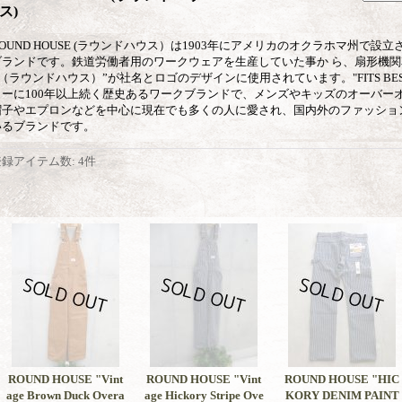
ス)
ROUND HOUSE (ラウンドハウス）は1903年にアメリカのオクラホマ州で
ブランドです。鉄道労働者用のワークウェアを生産していた事か ら、扇形機関車を
（ラウンドハウス）”が社名とロゴのデザインに使用されています。"FITS BEST W
トーに100年以上続く歴史あるワークブランドで、メンズやキッズのオーバー
帽子やエプロンなどを中心に現在でも多くの人に愛され、国内外のファッショ
いるブランドです。
登録アイテム数
:
4件
ROUND HOUSE "Vint
ROUND HOUSE "Vint
ROUND HOUSE "HIC
age Brown Duck Overa
age Hickory Stripe Ove
KORY DENIM PAINT