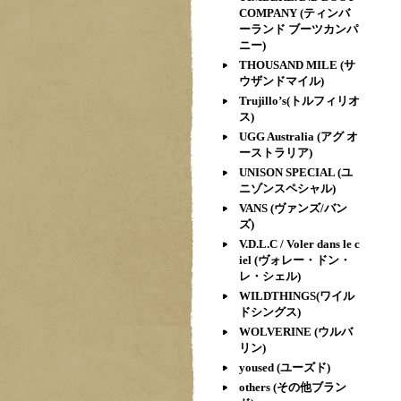
COMPANY (ティンバ
ーランド ブーツカンパ
ニー)
THOUSAND MILE (サ
ウザンドマイル)
Trujillo’s(トルフィリオ
ス)
UGG Australia (アグ オ
ーストラリア)
UNISON SPECIAL (ユ
ニゾンスペシャル)
VANS (ヴァンズ/バン
ズ)
V.D.L.C / Voler dans le c
iel (ヴォレー・ドン・
レ・シェル)
WILDTHINGS(ワイル
ドシングス)
WOLVERINE (ウルバ
リン)
yoused (ユーズド)
others (その他ブラン