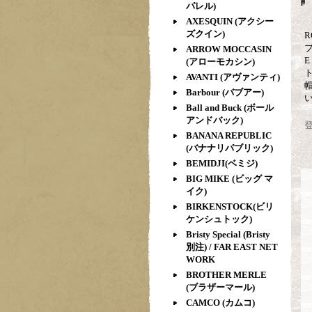
パレル)
AXESQUIN (アクシー
ズクイン)
ARROW MOCCASIN
E
(アローモカシン)
AVANTI (アヴァンティ)
Barbour (バブアー)
Ball and Buck (ボール
アンドバック)
BANANA REPUBLIC
(バナナリパブリック)
BEMIDJI(ベミジ)
BIG MIKE (ビッグ マ
イク)
BIRKENSTOCK(ビリ
ケンシュトック)
Bristy Special (Bristy
別注) / FAR EAST NET
WORK
BROTHER MERLE
(ブラザーマール)
CAMCO (カムコ)