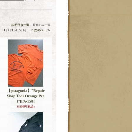
説明付き一覧
写真のみ一覧
1
|
2
|
3
|
4
|
5
|
6
|
...
15
次のページ
»
【patagonia】"Repair
Shop Tee / Orange Pee
l"
[PA-158]
6,930円
(税込)