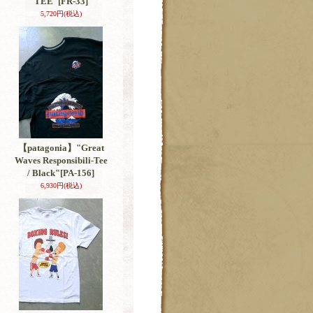
TEE"
[FR-33]
5,720円
(税込)
【patagonia】"Great
Waves Responsibili-Tee
/ Black"
[PA-156]
6,930円
(税込)