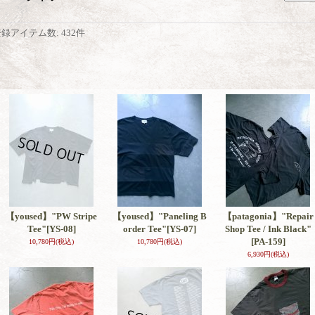
登録アイテム数
:
432件
【yoused】"PW Stripe
【yoused】"Paneling B
【patagonia】"Repair
Tee"
[YS-08]
order Tee"
[YS-07]
Shop Tee / Ink Black"
[PA-159]
10,780円
(税込)
10,780円
(税込)
6,930円
(税込)