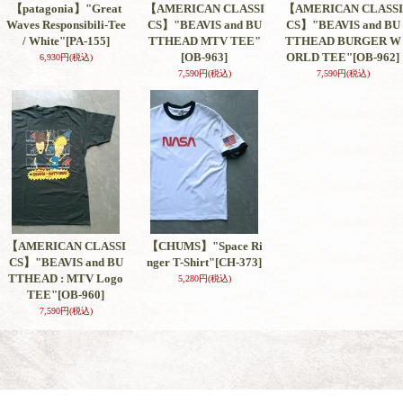
【patagonia】"Great
【AMERICAN CLASSI
【AMERICAN CLASSI
Waves Responsibili-Tee
CS】"BEAVIS and BU
CS】"BEAVIS and BU
/ White"
[PA-155]
TTHEAD MTV TEE"
TTHEAD BURGER W
[OB-963]
ORLD TEE"
[OB-962]
6,930円
(税込)
7,590円
(税込)
7,590円
(税込)
【AMERICAN CLASSI
【CHUMS】"Space Ri
CS】"BEAVIS and BU
nger T-Shirt"
[CH-373]
TTHEAD : MTV Logo
5,280円
(税込)
TEE"
[OB-960]
7,590円
(税込)