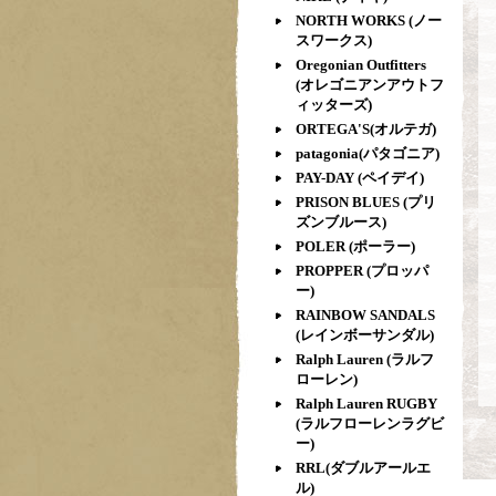
NORTH WORKS (ノー
スワークス)
Oregonian Outfitters
(オレゴニアンアウトフ
ィッターズ)
ORTEGA'S(オルテガ)
patagonia(パタゴニア)
PAY-DAY (ペイデイ)
PRISON BLUES (プリ
ズンブルース)
POLER (ポーラー)
PROPPER (プロッパ
ー)
RAINBOW SANDALS
(レインボーサンダル)
Ralph Lauren (ラルフ
ローレン)
Ralph Lauren RUGBY
(ラルフローレンラグビ
ー)
RRL(ダブルアールエ
ル)