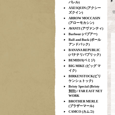
パレル)
AXESQUIN (アクシー
ズクイン)
ARROW MOCCASIN
(アローモカシン)
AVANTI (アヴァンティ)
Barbour (バブアー)
Ball and Buck (ボール
アンドバック)
BANANA REPUBLIC
(バナナリパブリック)
BEMIDJI(ベミジ)
BIG MIKE (ビッグ マ
イク)
BIRKENSTOCK(ビリ
ケンシュトック)
Bristy Special (Bristy
別注) / FAR EAST NET
WORK
BROTHER MERLE
(ブラザーマール)
CAMCO (カムコ)