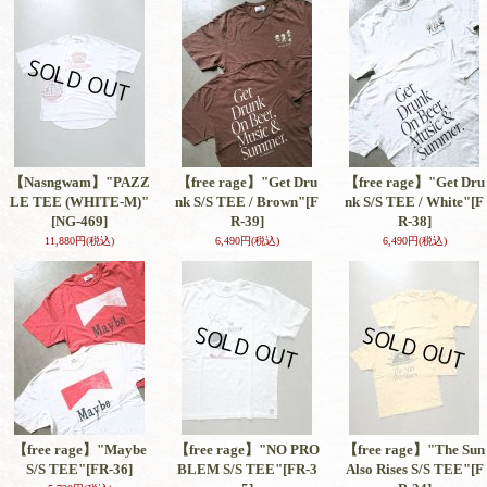
【Nasngwam】"PAZZ
【free rage】"Get Dru
【free rage】"Get Dru
LE TEE (WHITE-M)"
nk S/S TEE / Brown"
[F
nk S/S TEE / White"
[F
[NG-469]
R-39]
R-38]
11,880円
(税込)
6,490円
(税込)
6,490円
(税込)
【free rage】"Maybe
【free rage】"NO PRO
【free rage】"The Sun
S/S TEE"
[FR-36]
BLEM S/S TEE"
[FR-3
Also Rises S/S TEE"
[F