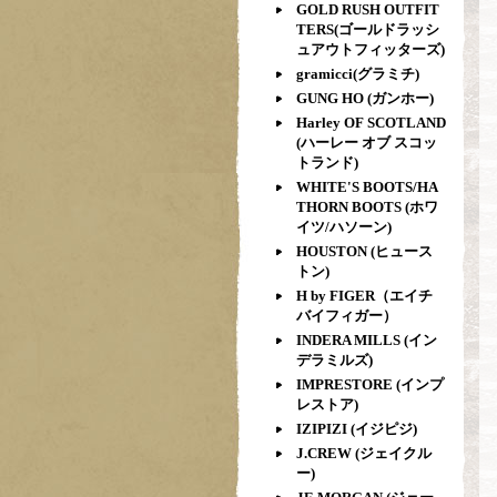
GOLD RUSH OUTFIT
TERS(ゴールドラッシ
ュアウトフィッターズ)
gramicci(グラミチ)
GUNG HO (ガンホー)
Harley OF SCOTLAND
(ハーレー オブ スコッ
トランド)
WHITE'S BOOTS/HA
THORN BOOTS (ホワ
イツ/ハソーン)
HOUSTON (ヒュース
トン)
H by FIGER（エイチ
バイフィガー）
INDERA MILLS (イン
デラミルズ)
IMPRESTORE (インプ
レストア)
IZIPIZI (イジピジ)
J.CREW (ジェイクル
ー)