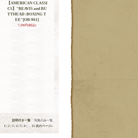
【AMERICAN CLASSI
CS】"BEAVIS and BU
TTHEAD :BOXING T
EE"
[OB-961]
7,590円
(税込)
説明付き一覧
写真のみ一覧
1
|
2
|
3
|
4
|
5
|
6
|
...
15
次のページ
»