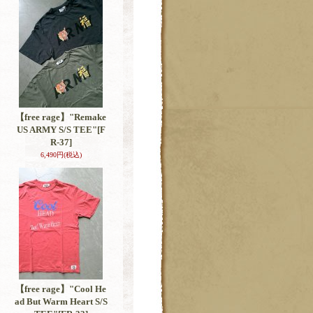
【free rage】"Remake
US ARMY S/S TEE"
[F
R-37]
6,490円
(税込)
【free rage】"Cool He
ad But Warm Heart S/S