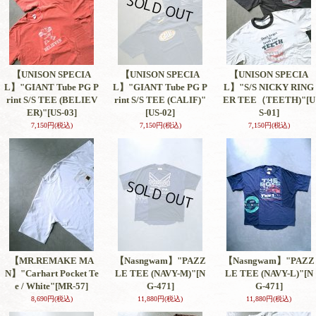
【UNISON SPECIA
【UNISON SPECIA
【UNISON SPECIA
L】"GIANT Tube PG P
L】"GIANT Tube PG P
L】"S/S NICKY RING
rint S/S TEE (BELIEV
rint S/S TEE (CALIF)"
ER TEE（TEETH)"
[U
ER)"
[US-03]
[US-02]
S-01]
7,150円
(税込)
7,150円
(税込)
7,150円
(税込)
【MR.REMAKE MA
【Nasngwam】"PAZZ
【Nasngwam】"PAZZ
N】"Carhart Pocket Te
LE TEE (NAVY-M)"
[N
LE TEE (NAVY-L)"
[N
e / White"
[MR-57]
G-471]
G-471]
8,690円
(税込)
11,880円
(税込)
11,880円
(税込)