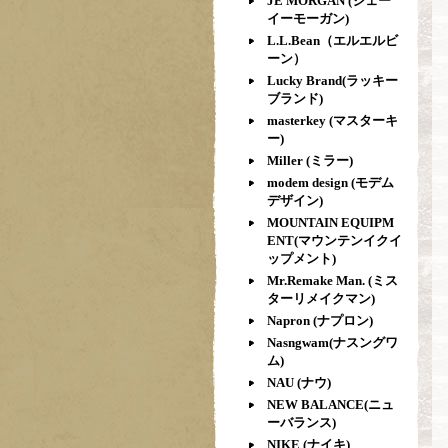
JE MORGAN (ジェー
イーモーガン)
L.L.Bean（エルエルビ
ーン）
Lucky Brand(ラッキー
ブランド)
masterkey (マスターキ
ー)
Miller (ミラー)
modem design (モデム
デザイン)
MOUNTAIN EQUIPM
ENT(マウンテンイクイ
ップメント)
Mr.Remake Man. (ミス
ターリメイクマン)
Napron (ナプロン)
Nasngwam(ナスングワ
ム)
NAU (ナウ)
NEW BALANCE(ニュ
ーバランス)
NIKE (ナイキ)