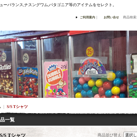
,ニューバランス,ナスングワム,パタゴニア等のアイテムをセレクト。
｜
商品検索
ご利用案内
お問い合せ
ム
｜
S/S Tシャツ
品一覧
S/S Tシャツ
商品並び替え
: