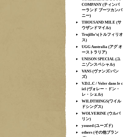
COMPANY (ティンバ
ーランド ブーツカンパ
ニー)
THOUSAND MILE (サ
ウザンドマイル)
Trujillo’s(トルフィリオ
ス)
UGG Australia (アグ オ
ーストラリア)
UNISON SPECIAL (ユ
ニゾンスペシャル)
VANS (ヴァンズ/バン
ズ)
V.D.L.C / Voler dans le c
iel (ヴォレー・ドン・
レ・シェル)
WILDTHINGS(ワイル
ドシングス)
WOLVERINE (ウルバ
リン)
yoused (ユーズド)
others (その他ブラン