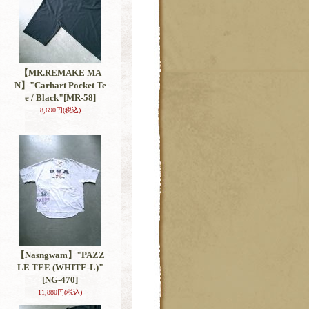
【MR.REMAKE MA
N】"Carhart Pocket Te
e / Black"
[MR-58]
8,690円
(税込)
【Nasngwam】"PAZZ
LE TEE (WHITE-L)"
[NG-470]
11,880円
(税込)