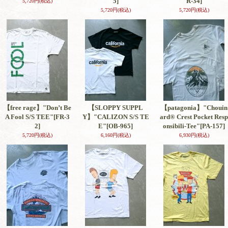
5]
R-34]
5,720円
(税込)
5,720円
(税込)
5,720円
(税込)
【free rage】"Don’t Be
【SLOPPY SUPPL
【patagonia】"Chouin
A Fool S/S TEE"
[FR-3
Y】"CALIZON S/S TE
ard® Crest Pocket Resp
2]
E"
[OB-965]
onsibili-Tee"
[PA-157]
5,720円
(税込)
6,160円
(税込)
6,930円
(税込)