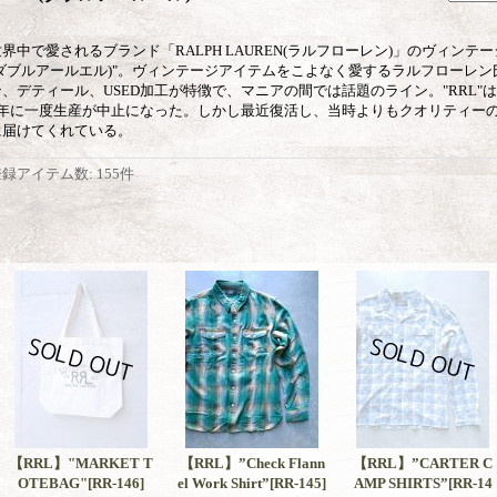
世界中で愛されるブランド「RALPH LAUREN(ラルフローレン)」のヴィンテ
(ダブルアールエル)"。ヴィンテージアイテムをこよなく愛するラルフローレ
ン、デティール、USED加工が特徴で、マニアの間では話題のライン。"RRL"は1
8年に一度生産が中止になった。しかし最近復活し、当時よりもクオリティー
に届けてくれている。
登録アイテム数
:
155件
【RRL】"MARKET T
【RRL】”Check Flann
【RRL】”CARTER C
OTEBAG"
[RR-146]
el Work Shirt”
[RR-145]
AMP SHIRTS”
[RR-14