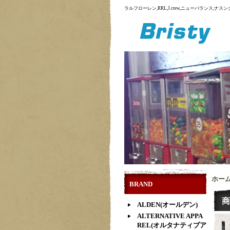
ラルフローレン,RRL,J.crew,ニューバランス,
ホー
BRAND
商
ALDEN(オールデン)
ALTERNATIVE APPA
REL(オルタナティブア