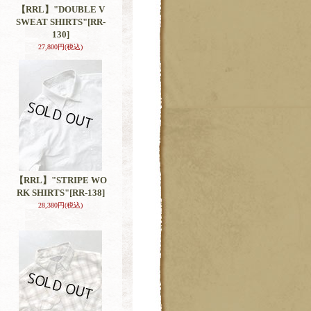
【RRL】"DOUBLE V
SWEAT SHIRTS"
[RR-
130]
27,800円
(税込)
【RRL】"STRIPE WO
RK SHIRTS"
[RR-138]
28,380円
(税込)