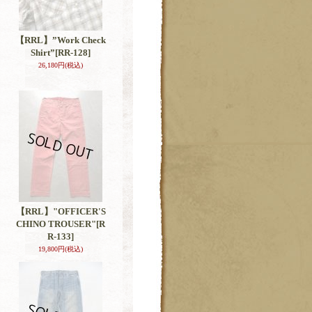
【RRL】”Work Check
Shirt”
[RR-128]
26,180円
(税込)
【RRL】"OFFICER'S
CHINO TROUSER"
[R
R-133]
19,800円
(税込)