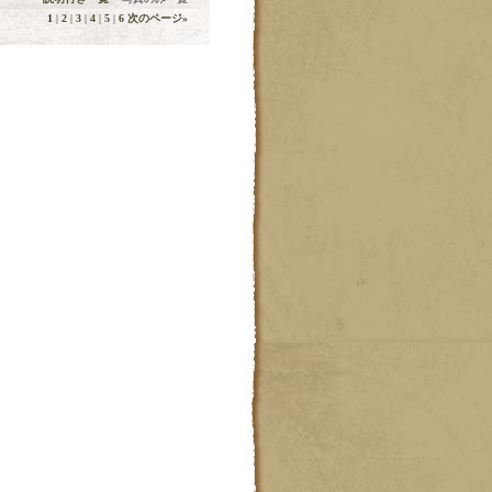
1
|
2
|
3
|
4
|
5
|
6
次のページ
»