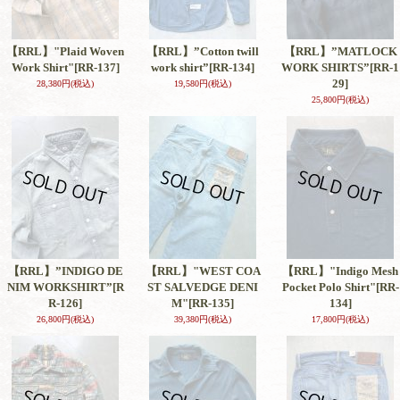
【RRL】"Plaid Woven
【RRL】”Cotton twill
【RRL】”MATLOCK
Work Shirt"
[RR-137]
work shirt”
[RR-134]
WORK SHIRTS”
[RR-1
29]
28,380円
(税込)
19,580円
(税込)
25,800円
(税込)
【RRL】”INDIGO DE
【RRL】"WEST COA
【RRL】"Indigo Mesh
NIM WORKSHIRT”
[R
ST SALVEDGE DENI
Pocket Polo Shirt"
[RR-
R-126]
M"
[RR-135]
134]
26,800円
(税込)
39,380円
(税込)
17,800円
(税込)