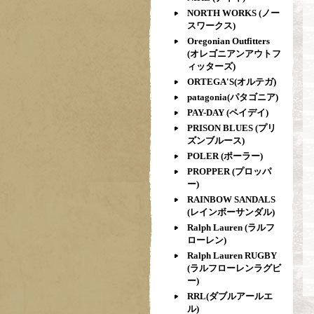
NORTH WORKS (ノー
スワークス)
Oregonian Outfitters
(オレゴニアンアウトフ
ィッターズ)
ORTEGA'S(オルテガ)
patagonia(パタゴニア)
PAY-DAY (ペイデイ)
PRISON BLUES (プリ
ズンブルース)
POLER (ポーラー)
PROPPER (プロッパ
ー)
RAINBOW SANDALS
(レインボーサンダル)
Ralph Lauren (ラルフ
ローレン)
Ralph Lauren RUGBY
(ラルフローレンラグビ
ー)
RRL(ダブルアールエ
ル)