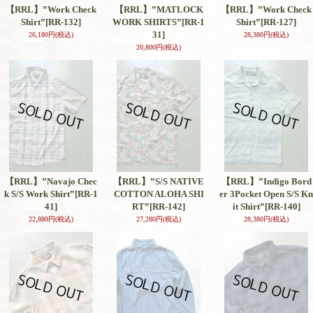
【RRL】”Work Check
【RRL】”MATLOCK
【RRL】”Work Check
Shirt”
[RR-132]
WORK SHIRTS”
[RR-1
Shirt”
[RR-127]
31]
26,180円
(税込)
28,380円
(税込)
20,800円
(税込)
【RRL】”Navajo Chec
【RRL】”S/S NATIVE
【RRL】”Indigo Bord
k S/S Work Shirt”
[RR-1
COTTON ALOHA SHI
er 3Pocket Open S/S Kn
41]
RT”
[RR-142]
it Shirt”
[RR-140]
22,880円
(税込)
27,280円
(税込)
28,380円
(税込)