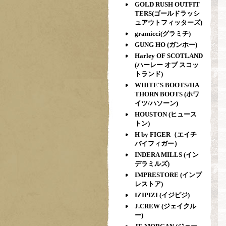
GOLD RUSH OUTFIT
TERS(ゴールドラッシ
ュアウトフィッターズ)
gramicci(グラミチ)
GUNG HO (ガンホー)
Harley OF SCOTLAND
(ハーレー オブ スコッ
トランド)
WHITE'S BOOTS/HA
THORN BOOTS (ホワ
イツ/ハソーン)
HOUSTON (ヒュース
トン)
H by FIGER（エイチ
バイフィガー）
INDERA MILLS (イン
デラミルズ)
IMPRESTORE (インプ
レストア)
IZIPIZI (イジピジ)
J.CREW (ジェイクル
ー)