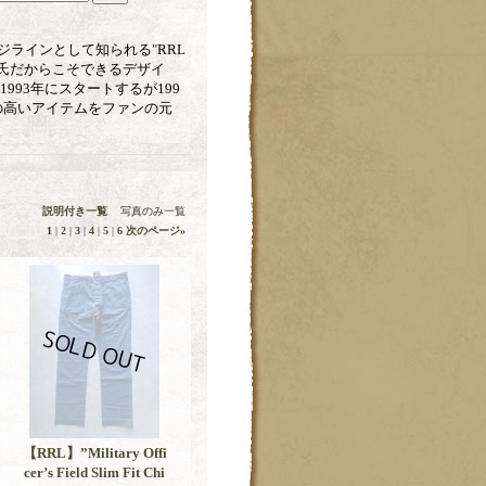
ージラインとして知られる"RRL
ン氏だからこそできるデザイ
993年にスタートするが199
の高いアイテムをファンの元
説明付き一覧
写真のみ一覧
1
|
2
|
3
|
4
|
5
|
6
次のページ
»
【RRL】”Military Offi
cer’s Field Slim Fit Chi