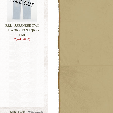
RRL "JAPANESE TWI
LL WORK PANT"
[RR-
112]
35,444円
(税込)
説明付き一覧
写真のみ一覧