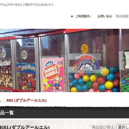
ナスングワム,アローモカシン等のアイテムをセレクト。
｜
商品検索
ご利用案内
お問い合せ
ム
｜
RRL(ダブルアールエル)
品一覧
RRL(ダブルアールエル)
商品並び替え
: