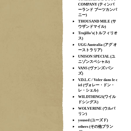
COMPANY (ティンバ
ーランド ブーツカンパ
ニー)
THOUSAND MILE (サ
ウザンドマイル)
Trujillo’s(トルフィリオ
ス)
UGG Australia (アグ オ
ーストラリア)
UNISON SPECIAL (ユ
ニゾンスペシャル)
VANS (ヴァンズ/バン
ズ)
V.D.L.C / Voler dans le c
iel (ヴォレー・ドン・
レ・シェル)
WILDTHINGS(ワイル
ドシングス)
WOLVERINE (ウルバ
リン)
yoused (ユーズド)
others (その他ブラン