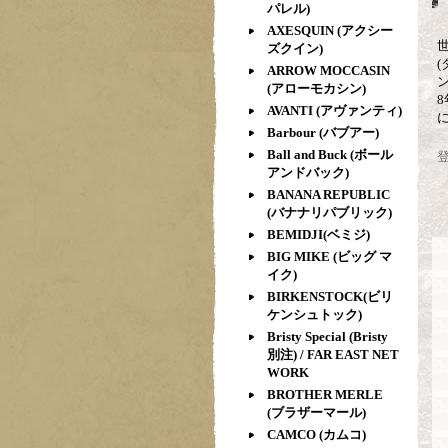
パレル)
AXESQUIN (アクシー
ズクイン)
ARROW MOCCASIN
(アローモカシン)
AVANTI (アヴァンティ)
Barbour (バブアー)
Ball and Buck (ボール
アンドバック)
BANANA REPUBLIC
(バナナリパブリック)
BEMIDJI(ベミジ)
BIG MIKE (ビッグ マ
イク)
BIRKENSTOCK(ビリ
ケンシュトック)
Bristy Special (Bristy
別注) / FAR EAST NET
WORK
BROTHER MERLE
(ブラザーマール)
CAMCO (カムコ)