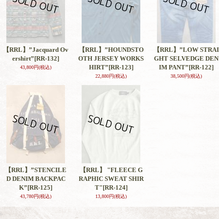
【RRL】”Jacquard Ov
【RRL】”HOUNDSTO
【RRL】”LOW STRAI
ershirt”
[RR-132]
OTH JERSEY WORKS
GHT SELVEDGE DEN
HIRT”
[RR-123]
IM PANT”
[RR-122]
43,800円
(税込)
22,880円
(税込)
38,500円
(税込)
【RRL】”STENCILE
【RRL】 "FLEECE G
D DENIM BACKPAC
RAPHIC SWEAT SHIR
K”
[RR-125]
T"
[RR-124]
43,780円
(税込)
13,800円
(税込)