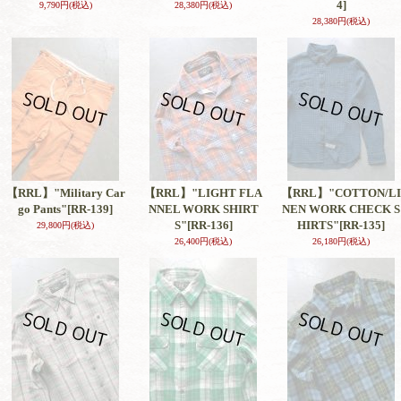
4]
9,790円
(税込)
28,380円
(税込)
28,380円
(税込)
【RRL】"Military Car
【RRL】"LIGHT FLA
【RRL】"COTTON/LI
go Pants"
[RR-139]
NNEL WORK SHIRT
NEN WORK CHECK S
S"
[RR-136]
HIRTS"
[RR-135]
29,800円
(税込)
26,400円
(税込)
26,180円
(税込)