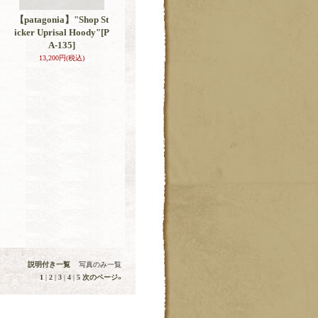
【patagonia】"Shop St
icker Uprisal Hoody"
[P
A-135]
13,200円
(税込)
説明付き一覧
写真のみ一覧
1
|
2
|
3
|
4
|
5
次のページ
»