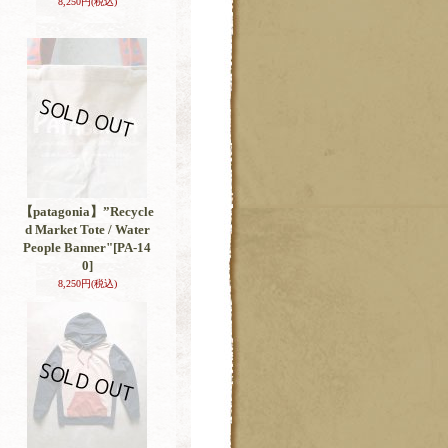
8,250円
(税込)
【patagonia】”Recycle
d Market Tote / Water
People Banner"
[PA-14
0]
8,250円
(税込)