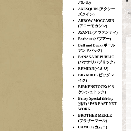
パレル)
AXESQUIN (アクシー
ズクイン)
ARROW MOCCASIN
(アローモカシン)
AVANTI (アヴァンティ)
Barbour (バブアー)
Ball and Buck (ボール
アンドバック)
BANANA REPUBLIC
(バナナリパブリック)
BEMIDJI(ベミジ)
BIG MIKE (ビッグ マ
イク)
BIRKENSTOCK(ビリ
ケンシュトック)
Bristy Special (Bristy
別注) / FAR EAST NET
WORK
BROTHER MERLE
(ブラザーマール)
CAMCO (カムコ)