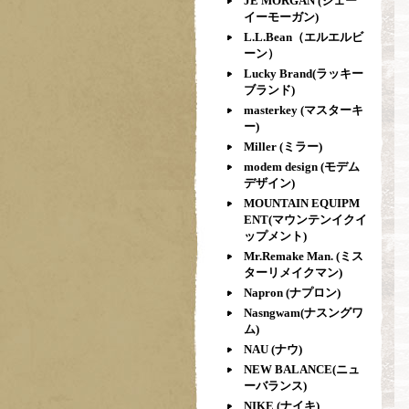
JE MORGAN (ジェー
イーモーガン)
L.L.Bean（エルエルビ
ーン）
Lucky Brand(ラッキー
ブランド)
masterkey (マスターキ
ー)
Miller (ミラー)
modem design (モデム
デザイン)
MOUNTAIN EQUIPM
ENT(マウンテンイクイ
ップメント)
Mr.Remake Man. (ミス
ターリメイクマン)
Napron (ナプロン)
Nasngwam(ナスングワ
ム)
NAU (ナウ)
NEW BALANCE(ニュ
ーバランス)
NIKE (ナイキ)