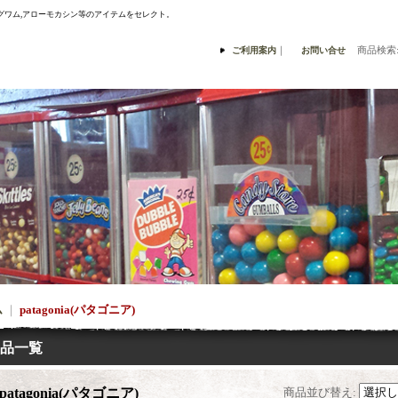
ナスングワム,アローモカシン等のアイテムをセレクト。
｜
商品検索
ご利用案内
お問い合せ
ム
｜
patagonia(パタゴニア)
品一覧
patagonia(パタゴニア)
商品並び替え
: