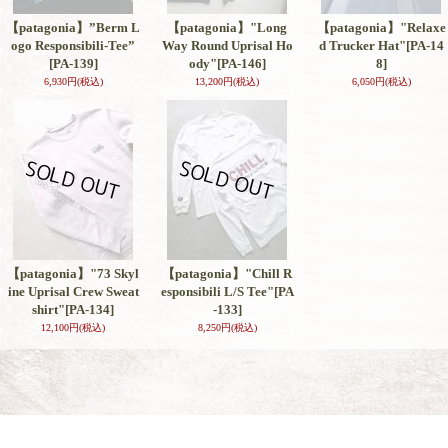
【patagonia】”Berm L
【patagonia】"Long
【patagonia】"Relaxe
ogo Responsibili-Tee”
Way Round Uprisal Ho
d Trucker Hat"
[PA-14
[PA-139]
ody"
[PA-146]
8]
6,930円
(税込)
13,200円
(税込)
6,050円
(税込)
【patagonia】"73 Skyl
【patagonia】"Chill R
ine Uprisal Crew Sweat
esponsibili L/S Tee"
[PA
shirt"
[PA-134]
-133]
12,100円
(税込)
8,250円
(税込)