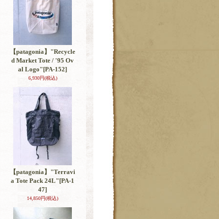
【patagonia】"Recycle
d Market Tote / '95 Ov
al Logo"
[PA-152]
6,930円
(税込)
【patagonia】"Terravi
a Tote Pack 24L"
[PA-1
47]
14,850円
(税込)