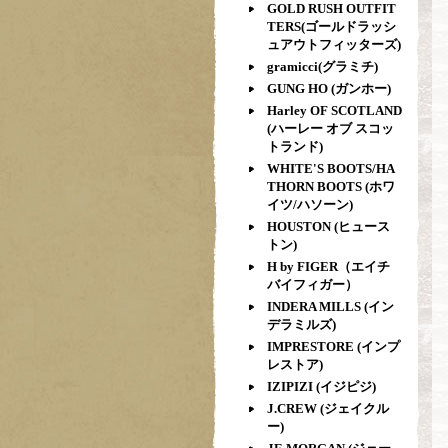
GOLD RUSH OUTFIT
TERS(ゴールドラッシ
ュアウトフィッターズ)
gramicci(グラミチ)
GUNG HO (ガンホー)
Harley OF SCOTLAND
(ハーレー オブ スコッ
トランド)
WHITE'S BOOTS/HA
THORN BOOTS (ホワ
イツ/ハソーン)
HOUSTON (ヒュース
トン)
H by FIGER（エイチ
バイフィガー）
INDERA MILLS (イン
デラミルズ)
IMPRESTORE (インプ
レストア)
IZIPIZI (イジピジ)
J.CREW (ジェイクル
ー)