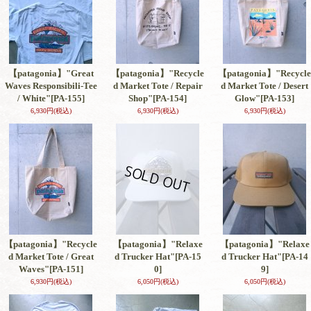
【patagonia】"Great
【patagonia】"Recycle
【patagonia】"Recycle
Waves Responsibili-Tee
d Market Tote / Repair
d Market Tote / Desert
/ White"
[PA-155]
Shop"
[PA-154]
Glow"
[PA-153]
6,930円
(税込)
6,930円
(税込)
6,930円
(税込)
【patagonia】"Recycle
【patagonia】"Relaxe
【patagonia】"Relaxe
d Market Tote / Great
d Trucker Hat"
[PA-15
d Trucker Hat"
[PA-14
Waves"
[PA-151]
0]
9]
6,930円
(税込)
6,050円
(税込)
6,050円
(税込)