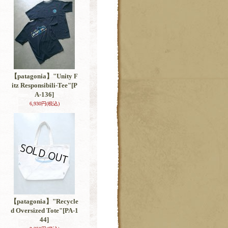
【patagonia】"Unity F
itz Responsibili-Tee"
[P
A-136]
6,930円
(税込)
【patagonia】"Recycle
d Oversized Tote"
[PA-1
44]