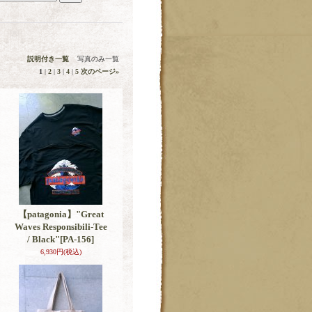
説明付き一覧
写真のみ一覧
1
|
2
|
3
|
4
|
5
次のページ
»
【patagonia】"Great
Waves Responsibili-Tee
/ Black"
[PA-156]
6,930円
(税込)