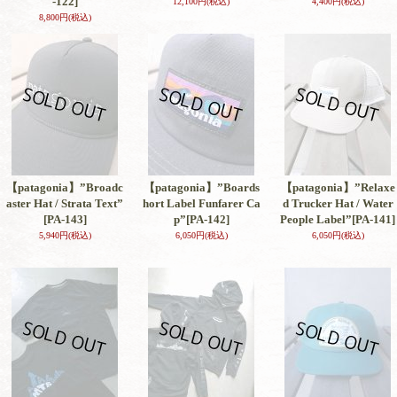
-122]
12,100円
(税込)
4,400円
(税込)
8,800円
(税込)
【patagonia】”Broadc
【patagonia】”Boards
【patagonia】”Relaxe
aster Hat / Strata Text”
hort Label Funfarer Ca
d Trucker Hat / Water
[PA-143]
p”
[PA-142]
People Label”
[PA-141]
5,940円
(税込)
6,050円
(税込)
6,050円
(税込)