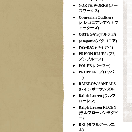
NORTH WORKS (ノー
スワークス)
Oregonian Outfitters
(オレゴニアンアウトフ
ィッターズ)
ORTEGA'S(オルテガ)
patagonia(パタゴニア)
PAY-DAY (ペイデイ)
PRISON BLUES (プリ
ズンブルース)
POLER (ポーラー)
PROPPER (プロッパ
ー)
RAINBOW SANDALS
(レインボーサンダル)
Ralph Lauren (ラルフ
ローレン)
Ralph Lauren RUGBY
(ラルフローレンラグビ
ー)
RRL(ダブルアールエ
ル)