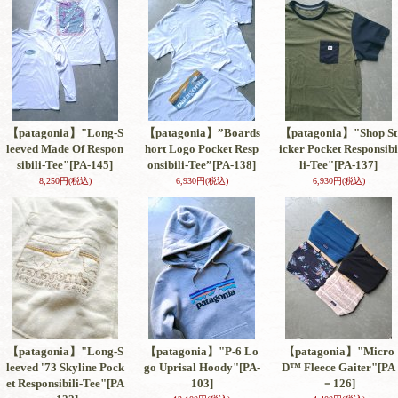
【patagonia】"Long-S
【patagonia】”Boards
【patagonia】"Shop St
leeved Made Of Respon
hort Logo Pocket Resp
icker Pocket Responsibi
sibili-Tee"
[PA-145]
onsibili-Tee”
[PA-138]
li-Tee"
[PA-137]
8,250円
(税込)
6,930円
(税込)
6,930円
(税込)
【patagonia】"Long-S
【patagonia】"P-6 Lo
【patagonia】"Micro
leeved '73 Skyline Pock
go Uprisal Hoody"
[PA-
D™ Fleece Gaiter"
[PA
et Responsibili-Tee"
[PA
103]
－126]