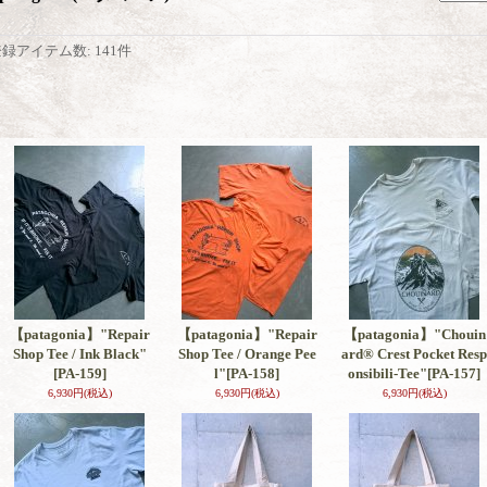
登録アイテム数
:
141件
【patagonia】"Repair
【patagonia】"Repair
【patagonia】"Chouin
Shop Tee / Ink Black"
Shop Tee / Orange Pee
ard® Crest Pocket Resp
[PA-159]
l"
[PA-158]
onsibili-Tee"
[PA-157]
6,930円
(税込)
6,930円
(税込)
6,930円
(税込)