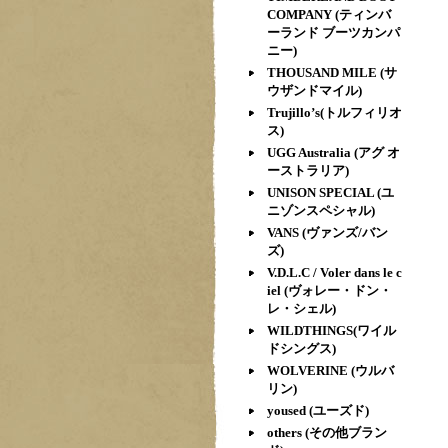
COMPANY (ティンバ
ーランド ブーツカンパ
ニー)
THOUSAND MILE (サ
ウザンドマイル)
Trujillo’s(トルフィリオ
ス)
UGG Australia (アグ オ
ーストラリア)
UNISON SPECIAL (ユ
ニゾンスペシャル)
VANS (ヴァンズ/バン
ズ)
V.D.L.C / Voler dans le c
iel (ヴォレー・ドン・
レ・シェル)
WILDTHINGS(ワイル
ドシングス)
WOLVERINE (ウルバ
リン)
yoused (ユーズド)
others (その他ブラン