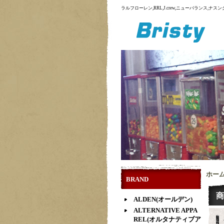
ラルフローレン,RRL,J.crew,ニューバランス,
ホー
BRAND
商
ALDEN(オールデン)
ALTERNATIVE APPA
REL(オルタナティブア