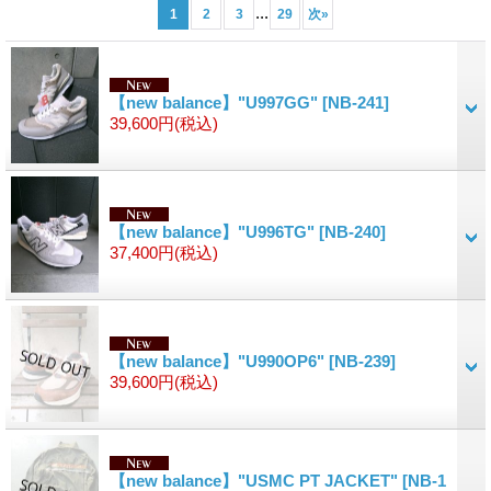
...
1
2
3
29
次
»
【new balance】"U997GG"
[NB-241]
39,600円
(税込)
【new balance】"U996TG"
[NB-240]
37,400円
(税込)
【new balance】"U990OP6"
[NB-239]
39,600円
(税込)
【new balance】"USMC PT JACKET"
[NB-1