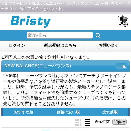
ラルフローレン,RRL,J.crew,ニューバランス,ナスングワム,アロ
PCサイト
ーモカシン等のアイテムをセレクト。
ログイン
新規登録はこちら
お問い合せ
1万円以上のお買い物で送料無料となります。
NEW BALANCE(ニューバランス)
一覧
1906年にニューバランス社はボストンでアーチサポートインソ
ールや偏平足などを治す矯正靴の製造メーカーとして誕生しま
した。以降、伝統を継承しながらも、最新のテクノロジーを集
結し、よりよいフィット性を追求するシューズづくりを行って
います。その機能性を優先したシューズづくりの姿勢は、この
先も決して変わることはありません。
おすすめ順
価格の安い順
売れ筋順
表示件数
: