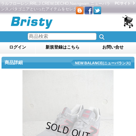
ラルフローレン,RRL,J.CREW,DECHO,Nasngwam,ニューバラ
PCサイト
ンス,パタゴニアといったアイテムをセレクト。
ログイン
新規登録はこちら
お問い合せ
商品詳細
NEW BALANCE(ニューバランス)