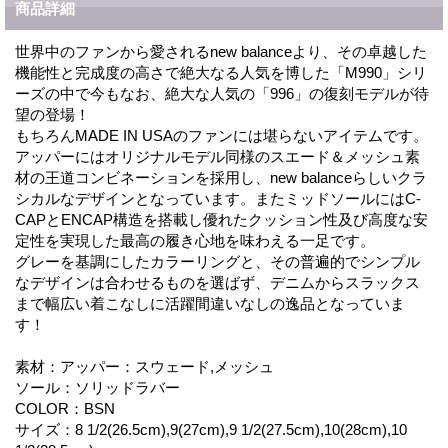
商品詳細
世界中のファンから愛されるnew balanceより、その卓越した
機能性と完成度の高さで絶大なる人気を博した「M990」シリ
ーズの中で今もなお、絶大な人気の「996」の復刻モデルが待
望の登場！
もちろんMADE IN USAのファンには堪らないアイテムです。
アッパーにはオリジナルモデル同様のスエード＆メッシュ素
材の王道コンビネーションを採用し、new balanceらしいクラ
シカルなデザインとなっています。またミッドソールにはC-
CAPとENCAP構造を搭載し優れたクッション性及び高度な安
定性を実現した最高の履き心地を味わえる一足です。
グレーを基調にしたカラーリングと、その普遍的でシンプル
なデザインは合わせるものを選ばず、デニムからスラックス
まで幅広い着こなしに活躍間違いなしの逸品となっていま
す！
素材：アッパー：スウェード,メッシュ
ソール：ソリッドラバー
COLOR：BSN
サイズ：8 1/2(26.5cm),9(27cm),9 1/2(27.5cm),10(28cm),10