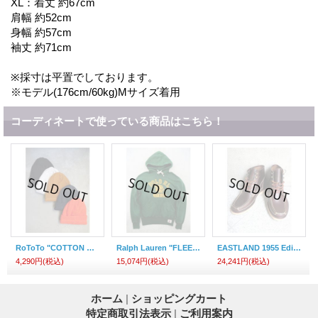
XL：着丈 約67cm
肩幅 約52cm
身幅 約57cm
袖丈 約71cm
※採寸は平置でしております。
※モデル(176cm/60kg)Mサイズ着用
コーディネートで使っている商品はこちら！
RoToTo "COTTON WAFFLE BEANIE"
Ralph Lauren "FLEECE GRAPHIC HOODIE, VINTAGE PINE"
EASTLAND 1955 Edition "Belgrade 1955 Boots"
4,290円
(税込)
15,074円
(税込)
24,241円
(税込)
ホーム
|
ショッピングカート
特定商取引法表示
|
ご利用案内