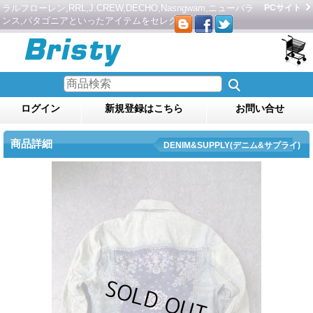
ラルフローレン,RRL,J.CREW,DECHO,Nasngwam,ニューバラ
PCサイト
ンス,パタゴニアといったアイテムをセレクト。
ログイン
新規登録はこちら
お問い合せ
商品詳細
DENIM&SUPPLY(デニム&サプライ)