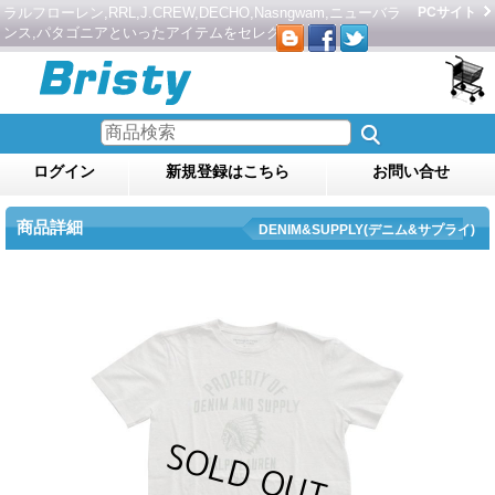
ラルフローレン,RRL,J.CREW,DECHO,Nasngwam,ニューバラ
PCサイト
ンス,パタゴニアといったアイテムをセレクト。
ログイン
新規登録はこちら
お問い合せ
商品詳細
DENIM&SUPPLY(デニム&サプライ)