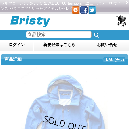
ラルフローレン,RRL,J.CREW,DECHO,Nasngwam,ニューバラ
PCサイト
ンス,パタゴニアといったアイテムをセレクト。
ログイン
新規登録はこちら
お問い合せ
商品詳細
NAU (ナウ)