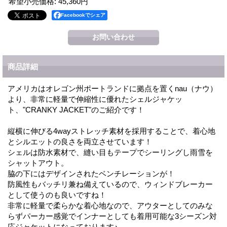
希望小売価格
:
45,360円
Facebookでシェア
商品詳細
アメリカはオレゴン州ポートランドに拠点を置くnau（ナウ）
より、非常に軽量で伸縮性に優れたシェルジャケッ
ト、"CRANKY JACKET"のご紹介です！
縦横に伸びる4wayストレッチ素材を採用することで、着心地
とシルエットの良さを両立させています！
シェルは防水素材で、縫い目もテープでシーリングし雨雪を
シャットアウト。
脇の下にはデザインされたベンチレーションが！
防風性もバッチリ兼ね備えているので、ウィンドブレーカー
として使うのも良いですね！
非常に軽量で柔らかな着心地なので、アウターとしてのみな
らずパーカー感覚でインナーとしても着用可能な3シーズン対
応ジャケットになっております♪