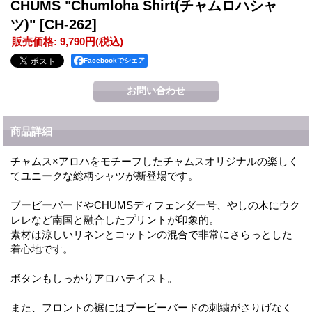
CHUMS "Chumloha Shirt(チャムロハシャ
ツ)"
[CH-262]
販売価格
:
9,790円
(税込)
Facebookでシェア
商品詳細
チャムス×アロハをモチーフしたチャムスオリジナルの楽しく
てユニークな総柄シャツが新登場です。
ブービーバードやCHUMSディフェンダー号、やしの木にウク
レレなど南国と融合したプリントが印象的。
素材は涼しいリネンとコットンの混合で非常にさらっとした
着心地です。
ボタンもしっかりアロハテイスト。
また、フロントの裾にはブービーバードの刺繍がさりげなく