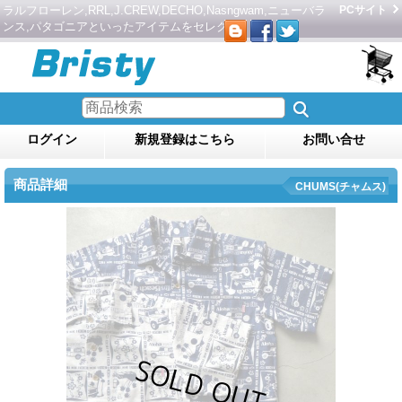
ラルフローレン,RRL,J.CREW,DECHO,Nasngwam,ニューバラ
PCサイト
ンス,パタゴニアといったアイテムをセレクト。
ログイン
新規登録はこちら
お問い合せ
商品詳細
CHUMS(チャムス)