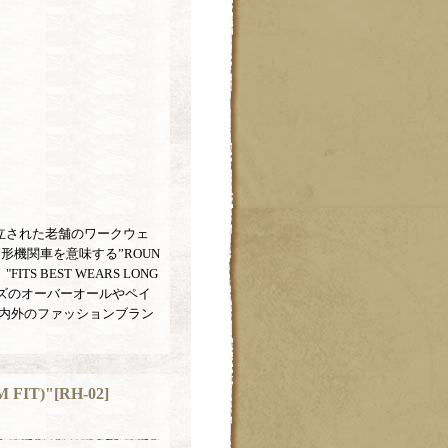
で設立された老舗のワークウェ
機関車を意味する”ROUN
 BEST WEARS LONG
ッズのオーバーオールやペイ
内外のファッションブラン
 FIT)"
[
RH-02
]