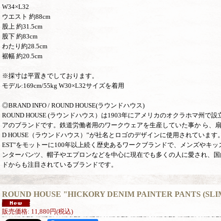
W34×L32
ウエスト 約88cm
股上 約31.5cm
股下 約83cm
わたり約28.5cm
裾幅 約20.5cm
※採寸は平置きでしております。
モデル:169cm/55kg W30×L32サイズを着用
◎BRAND INFO / ROUND HOUSE(ラウンドハウス)
ROUND HOUSE (ラウンドハウス）は1903年にアメリカのオクラホマ州
アのブランドです。鉄道労働者用のワークウェアを生産していた事か ら、扇形
D HOUSE（ラウンドハウス）”が社名とロゴのデザインに使用されています。"FITS
EST"をモットーに100年以上続く歴史あるワークブランドで、メンズやキ
ンターパンツ、帽子やエプロンなどを中心に現在でも多くの人に愛され、国
ドからも注目されているブランドです。
ROUND HOUSE "HICKORY DENIM PAINTER PANTS (SLIM
販売価格
:
11,880円
(税込)