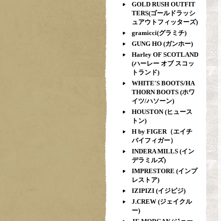
GOLD RUSH OUTFIT
TERS(ゴールドラッシ
ュアウトフィッターズ)
gramicci(グラミチ)
GUNG HO (ガンホー)
Harley OF SCOTLAND
(ハーレー オブ スコッ
トランド)
WHITE'S BOOTS/HA
THORN BOOTS (ホワ
イツ/ハソーン)
HOUSTON (ヒュース
トン)
H by FIGER（エイチ
バイフィガー）
INDERA MILLS (イン
デラミルズ)
IMPRESTORE (インプ
レストア)
IZIPIZI (イジピジ)
J.CREW (ジェイクル
ー)