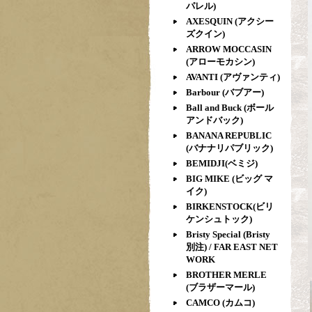
パレル)
AXESQUIN (アクシー
ズクイン)
ARROW MOCCASIN
(アローモカシン)
AVANTI (アヴァンティ)
Barbour (バブアー)
Ball and Buck (ボール
アンドバック)
BANANA REPUBLIC
(バナナリパブリック)
BEMIDJI(ベミジ)
BIG MIKE (ビッグ マ
イク)
BIRKENSTOCK(ビリ
ケンシュトック)
Bristy Special (Bristy
別注) / FAR EAST NET
WORK
BROTHER MERLE
(ブラザーマール)
CAMCO (カムコ)