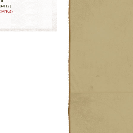
d"
B-012]
52円
(税込)