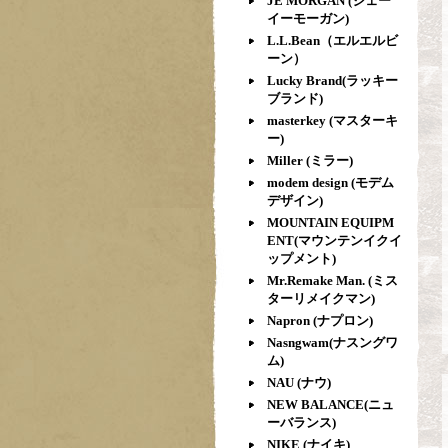
JE MORGAN (ジェー
イーモーガン)
L.L.Bean（エルエルビ
ーン）
Lucky Brand(ラッキー
ブランド)
masterkey (マスターキ
ー)
Miller (ミラー)
modem design (モデム
デザイン)
MOUNTAIN EQUIPM
ENT(マウンテンイクイ
ップメント)
Mr.Remake Man. (ミス
ターリメイクマン)
Napron (ナプロン)
Nasngwam(ナスングワ
ム)
NAU (ナウ)
NEW BALANCE(ニュ
ーバランス)
NIKE (ナイキ)