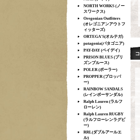
NORTH WORKS (ノー
スワークス)
Oregonian Outfitters
(オレゴニアンアウトフ
ィッターズ)
ORTEGA'S(オルテガ)
patagonia(パタゴニア)
PAY-DAY (ペイデイ)
コ
PRISON BLUES (プリ
ズンブルース)
POLER (ポーラー)
PROPPER (プロッパ
ー)
RAINBOW SANDALS
(レインボーサンダル)
Ralph Lauren (ラルフ
ローレン)
Ralph Lauren RUGBY
(ラルフローレンラグビ
ー)
RRL(ダブルアールエ
ル)