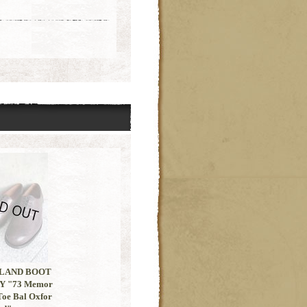
LAND BOOT
 "73 Memor
 Toe Bal Oxfor