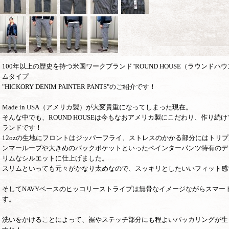
100年以上の歴史を持つ米国ワークブランド"ROUND HOUSE（ラウンドハ
ムタイプ
"HICKORY DENIM PAINTER PANTS"のご紹介です！
Made in USA（アメリカ製）が大変貴重になってしまった現在。
そんな中でも、ROUND HOUSEは今もなおアメリカ製にこだわり、作り続
ランドです！
12ozの生地にフロントはジッパーフライ、ストレスのかかる部分にはトリ
ンマーループや大きめのバックポケットといったペインターパンツ特有のデ
リムなシルエットに仕上げました。
スリムといっても元々がかなり太めなので、スッキリとしたいいフィット感
そしてNAVYベースのヒッコリーストライプは無骨なイメージながらスマー
す。
洗いをかけることによって、裾やステッチ部分にも程よいパッカリングが生