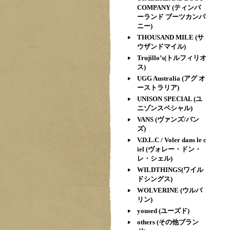
COMPANY (ティンバ
ーランド ブーツカンパ
ニー)
THOUSAND MILE (サ
ウザンドマイル)
Trujillo’s(トルフィリオ
ス)
UGG Australia (アグ オ
ーストラリア)
UNISON SPECIAL (ユ
ニゾンスペシャル)
VANS (ヴァンズ/バン
ズ)
V.D.L.C / Voler dans le c
iel (ヴォレー・ドン・
レ・シェル)
WILDTHINGS(ワイル
ドシングス)
WOLVERINE (ウルバ
リン)
yoused (ユーズド)
others (その他ブラン