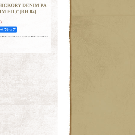
HICKORY DENIM PA
IM FIT)"
[
RH-02
]
)
bookでシェア