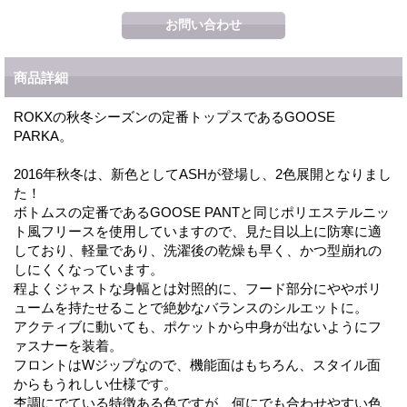
商品詳細
ROKXの秋冬シーズンの定番トップスであるGOOSE
PARKA。
2016年秋冬は、新色としてASHが登場し、2色展開となりまし
た！
ボトムスの定番であるGOOSE PANTと同じポリエステルニッ
ト風フリースを使用していますので、見た目以上に防寒に適
しており、軽量であり、洗濯後の乾燥も早く、かつ型崩れの
しにくくなっています。
程よくジャストな身幅とは対照的に、フード部分にややボリ
ュームを持たせることで絶妙なバランスのシルエットに。
アクティブに動いても、ポケットから中身が出ないようにフ
ァスナーを装着。
フロントはWジップなので、機能面はもちろん、スタイル面
からもうれしい仕様です。
杢調にでている特徴ある色ですが、何にでも合わせやすい色