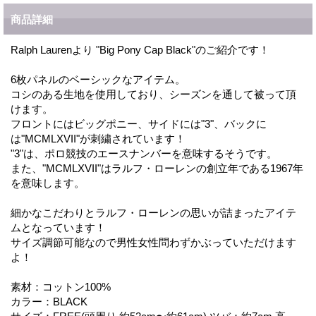
商品詳細
Ralph Laurenより "Big Pony Cap Black"のご紹介です！
6枚パネルのベーシックなアイテム。
コシのある生地を使用しており、シーズンを通して被って頂
けます。
フロントにはビッグポニー、サイドには"3"、バックに
は"MCMLXVII"が刺繍されています！
"3"は、ポロ競技のエースナンバーを意味するそうです。
また、"MCMLXVII"はラルフ・ローレンの創立年である1967年
を意味します。
細かなこだわりとラルフ・ローレンの思いが詰まったアイテ
ムとなっています！
サイズ調節可能なので男性女性問わずかぶっていただけます
よ！
素材：コットン100%
カラー：BLACK