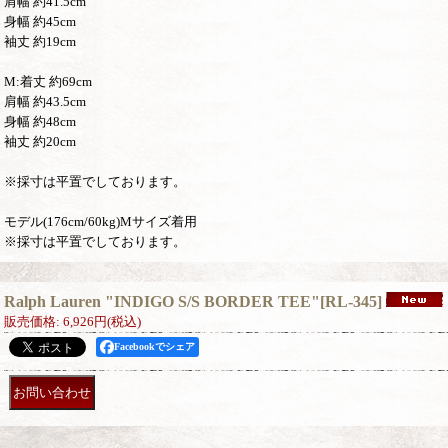
肩幅 約41.5cm
身幅 約45cm
袖丈 約19cm
M:着丈 約69cm
肩幅 約43.5cm
身幅 約48cm
袖丈 約20cm
※採寸は平置でしております。
モデル(176cm/60kg)Mサイズ着用
※採寸は平置でしております。
Ralph Lauren "INDIGO S/S BORDER TEE"
[
RL-345
]
販売価格
:
6,926円
(税込)
Facebookでシェア