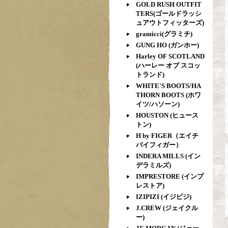
GOLD RUSH OUTFIT
TERS(ゴールドラッシ
ュアウトフィッターズ)
gramicci(グラミチ)
GUNG HO (ガンホー)
Harley OF SCOTLAND
(ハーレー オブ スコッ
トランド)
WHITE'S BOOTS/HA
THORN BOOTS (ホワ
イツ/ハソーン)
HOUSTON (ヒュース
トン)
H by FIGER（エイチ
バイフィガー）
INDERA MILLS (イン
デラミルズ)
IMPRESTORE (インプ
レストア)
IZIPIZI (イジピジ)
J.CREW (ジェイクル
ー)