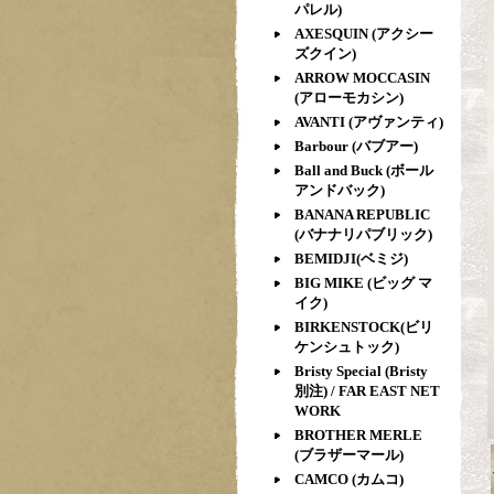
パレル)
AXESQUIN (アクシー
ズクイン)
ARROW MOCCASIN
(アローモカシン)
AVANTI (アヴァンティ)
Barbour (バブアー)
Ball and Buck (ボール
アンドバック)
BANANA REPUBLIC
(バナナリパブリック)
BEMIDJI(ベミジ)
BIG MIKE (ビッグ マ
イク)
BIRKENSTOCK(ビリ
ケンシュトック)
Bristy Special (Bristy
別注) / FAR EAST NET
WORK
BROTHER MERLE
(ブラザーマール)
CAMCO (カムコ)