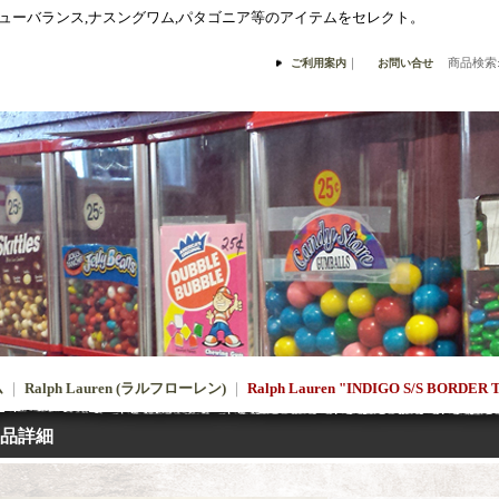
,ニューバランス,ナスングワム,パタゴニア等のアイテムをセレクト。
｜
商品検索
ご利用案内
お問い合せ
ム
｜
Ralph Lauren (ラルフローレン)
｜
Ralph Lauren "INDIGO S/S BORDER 
品詳細