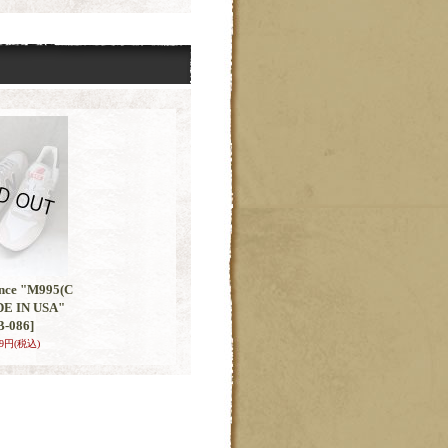
nce "M995(C
E IN USA"
B-086]
59円
(税込)