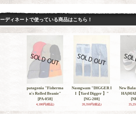
ーディネートで使っている商品はこちら！
patagonia "Fisherma
Nasngwam "DIGGER I
New Bala
n's Rolled Beanie"
I【Yard Digger 】"
HA)MAD
[PA-058]
[NG-208]
[N
4,180円
(税込)
20,350円
(税込)
25,2