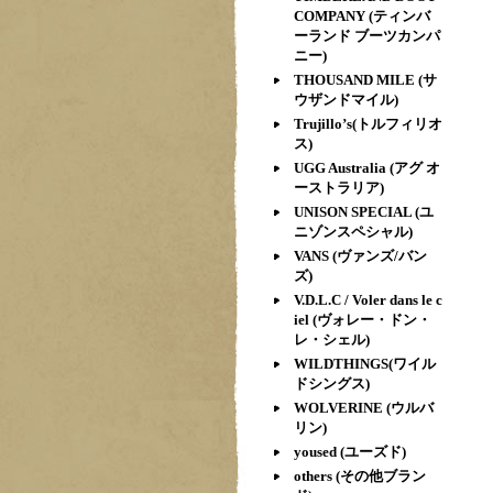
COMPANY (ティンバ
ーランド ブーツカンパ
ニー)
THOUSAND MILE (サ
ウザンドマイル)
Trujillo’s(トルフィリオ
ス)
UGG Australia (アグ オ
ーストラリア)
UNISON SPECIAL (ユ
ニゾンスペシャル)
VANS (ヴァンズ/バン
ズ)
V.D.L.C / Voler dans le c
iel (ヴォレー・ドン・
レ・シェル)
WILDTHINGS(ワイル
ドシングス)
WOLVERINE (ウルバ
リン)
yoused (ユーズド)
others (その他ブラン