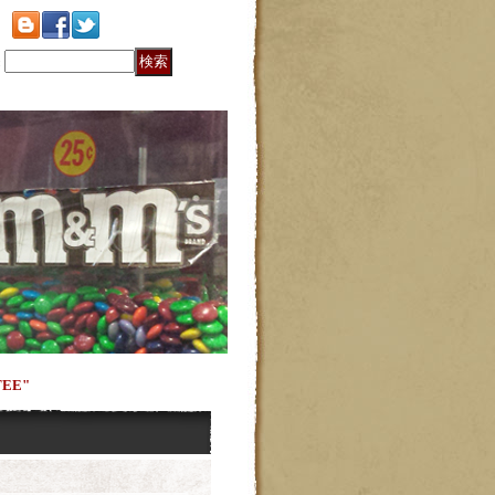
:
TEE"