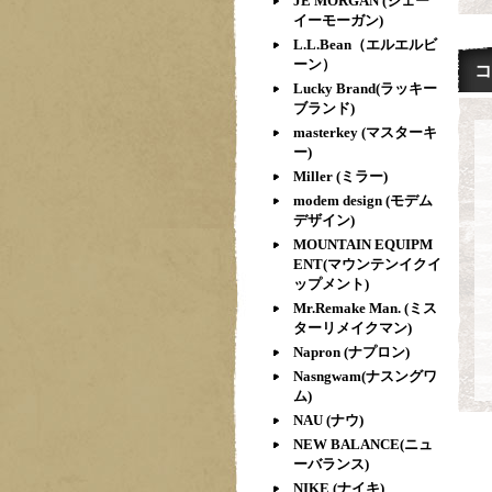
JE MORGAN (ジェー
イーモーガン)
L.L.Bean（エルエルビ
ーン）
コ
Lucky Brand(ラッキー
ブランド)
masterkey (マスターキ
ー)
Miller (ミラー)
modem design (モデム
デザイン)
MOUNTAIN EQUIPM
ENT(マウンテンイクイ
ップメント)
Mr.Remake Man. (ミス
ターリメイクマン)
Napron (ナプロン)
Nasngwam(ナスングワ
ム)
NAU (ナウ)
NEW BALANCE(ニュ
ーバランス)
NIKE (ナイキ)