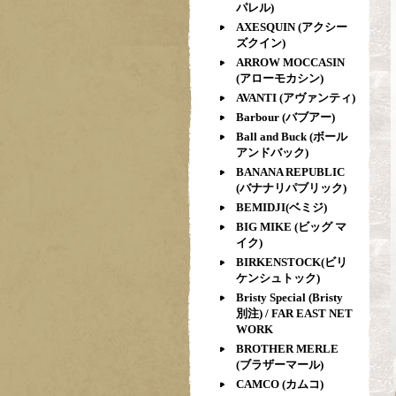
パレル)
AXESQUIN (アクシー
ズクイン)
ARROW MOCCASIN
(アローモカシン)
AVANTI (アヴァンティ)
Barbour (バブアー)
Ball and Buck (ボール
アンドバック)
BANANA REPUBLIC
(バナナリパブリック)
BEMIDJI(ベミジ)
BIG MIKE (ビッグ マ
イク)
BIRKENSTOCK(ビリ
ケンシュトック)
Bristy Special (Bristy
別注) / FAR EAST NET
WORK
BROTHER MERLE
(ブラザーマール)
CAMCO (カムコ)