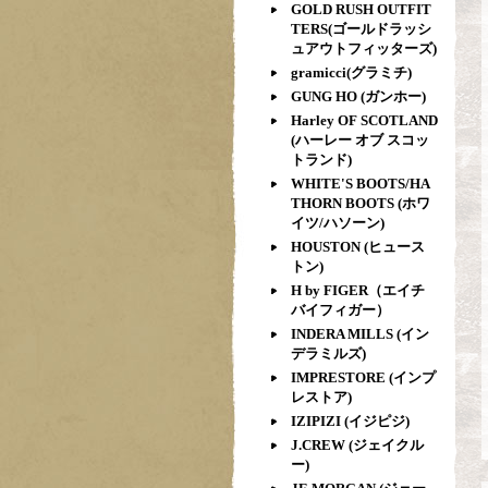
GOLD RUSH OUTFIT
TERS(ゴールドラッシ
ュアウトフィッターズ)
gramicci(グラミチ)
GUNG HO (ガンホー)
Harley OF SCOTLAND
(ハーレー オブ スコッ
トランド)
WHITE'S BOOTS/HA
THORN BOOTS (ホワ
イツ/ハソーン)
HOUSTON (ヒュース
トン)
H by FIGER（エイチ
バイフィガー）
INDERA MILLS (イン
デラミルズ)
IMPRESTORE (インプ
レストア)
IZIPIZI (イジピジ)
J.CREW (ジェイクル
ー)