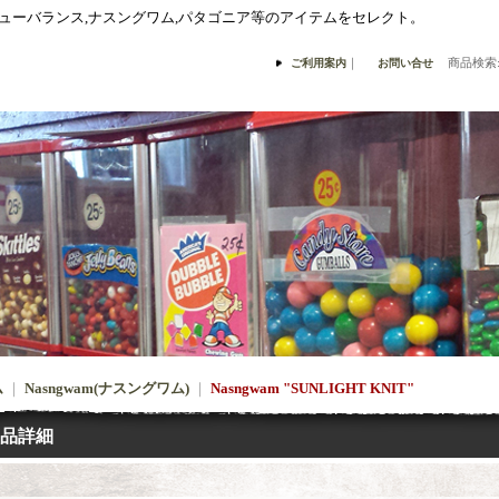
,ニューバランス,ナスングワム,パタゴニア等のアイテムをセレクト。
｜
商品検索
ご利用案内
お問い合せ
ム
｜
Nasngwam(ナスングワム)
｜
Nasngwam "SUNLIGHT KNIT"
品詳細