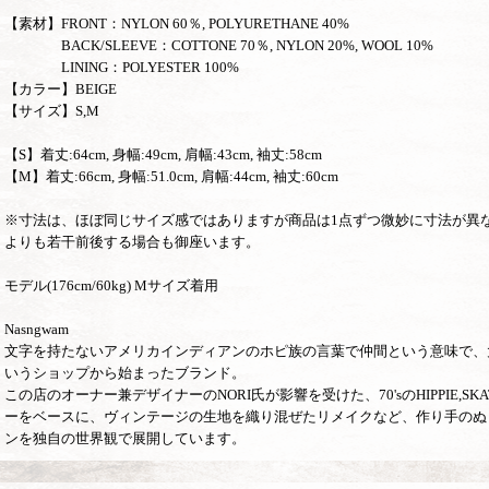
【素材】FRONT：NYLON 60％, POLYURETHANE 40%
BACK/SLEEVE：COTTONE 70％, NYLON 20%, WOOL 10%
LINING：POLYESTER 100%
【カラー】BEIGE
【サイズ】S,M
【S】着丈:64cm, 身幅:49cm, 肩幅:43cm, 袖丈:58cm
【M】着丈:66cm, 身幅:51.0cm, 肩幅:44cm, 袖丈:60cm
※寸法は、ほぼ同じサイズ感ではありますが商品は1点ずつ微妙に寸法が異
よりも若干前後する場合も御座います。
モデル(176cm/60kg) Mサイズ着用
Nasngwam
文字を持たないアメリカインディアンのホピ族の言葉で仲間という意味で、大阪
いうショップから始まったブランド。
この店のオーナー兼デザイナーのNORI氏が影響を受けた、70'sのHIPPIE,SK
ーをベースに、ヴィンテージの生地を織り混ぜたリメイクなど、作り手のぬ
ンを独自の世界観で展開しています。