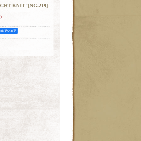
IGHT KNIT"
[
NG-219
]
)
bookでシェア