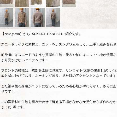
【Nasngwam】から "SUNLIGHT KNIT"のご紹介です。
スエードライクな素材と、ニットをナスングワムらしく、上手く組み合わさ
前身頃にはスエードのような質感の生地、後ろや袖にはニット生地が使用さ
まり見かけないアイテムです！
フロントの模様は、襟部を太陽に見立て、サンライト(太陽の陽射し)のよう
放射状に伸びており、ネーミング通り、見た目のアクセントとなっています
また袖や後ろ身頃がニットになっているため着心地がやわらかく、さらにあ
りです！
この異素材の生地を組み合わせて縫える工場がなかなか見付からず作れなか
まった1着です。