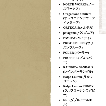
NORTH WORKS (ノー
スワークス)
Oregonian Outfitters
(オレゴニアンアウトフ
ィッターズ)
ORTEGA'S(オルテガ)
patagonia(パタゴニア)
PAY-DAY (ペイデイ)
PRISON BLUES (プリ
ズンブルース)
POLER (ポーラー)
PROPPER (プロッパ
ー)
RAINBOW SANDALS
(レインボーサンダル)
Ralph Lauren (ラルフ
ローレン)
Ralph Lauren RUGBY
(ラルフローレンラグビ
ー)
RRL(ダブルアールエ
ル)