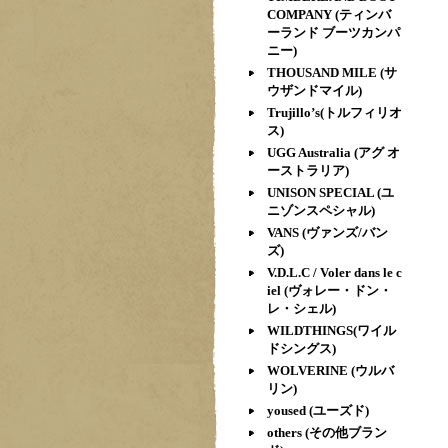
COMPANY (ティンバ
ーランド ブーツカンパ
ニー)
THOUSAND MILE (サ
ウザンドマイル)
Trujillo’s(トルフィリオ
ス)
UGG Australia (アグ オ
ーストラリア)
UNISON SPECIAL (ユ
ニゾンスペシャル)
VANS (ヴァンズ/バン
ズ)
V.D.L.C / Voler dans le c
iel (ヴォレー・ドン・
レ・シェル)
WILDTHINGS(ワイル
ドシングス)
WOLVERINE (ウルバ
リン)
yoused (ユーズド)
others (その他ブラン