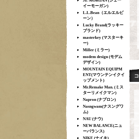
JE MORGAN (ジェー
イーモーガン)
L.L.Bean（エルエルビ
ーン）
Lucky Brand(ラッキー
ブランド)
masterkey (マスターキ
ー)
Miller (ミラー)
modem design (モデム
デザイン)
MOUNTAIN EQUIPM
ENT(マウンテンイクイ
コ
ップメント)
Mr.Remake Man. (ミス
ターリメイクマン)
Napron (ナプロン)
Nasngwam(ナスングワ
ム)
NAU (ナウ)
NEW BALANCE(ニュ
ーバランス)
NIKE (ナイキ)