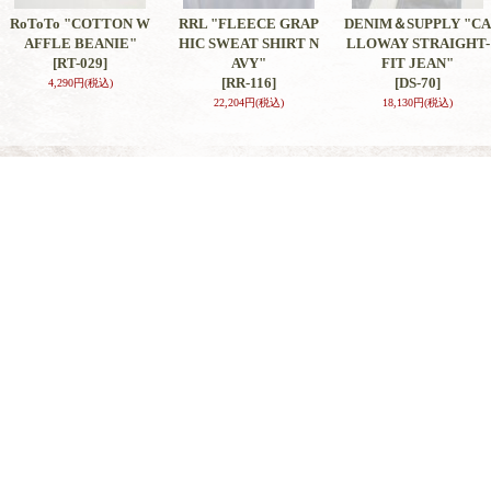
RoToTo "COTTON W
RRL "FLEECE GRAP
DENIM＆SUPPLY "CA
AFFLE BEANIE"
HIC SWEAT SHIRT N
LLOWAY STRAIGHT-
[RT-029]
AVY"
FIT JEAN"
[RR-116]
[DS-70]
4,290円
(税込)
22,204円
(税込)
18,130円
(税込)