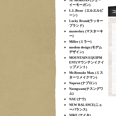
JE MORGAN (ジェー
イーモーガン)
L.L.Bean（エルエルビ
コ
ーン）
Lucky Brand(ラッキー
ブランド)
masterkey (マスターキ
ー)
Miller (ミラー)
modem design (モデム
デザイン)
MOUNTAIN EQUIPM
ENT(マウンテンイクイ
ップメント)
Mr.Remake Man. (ミス
ターリメイクマン)
Napron (ナプロン)
Nasngwam(ナスングワ
ム)
NAU (ナウ)
NEW BALANCE(ニュ
ーバランス)
NIKE (ナイキ)