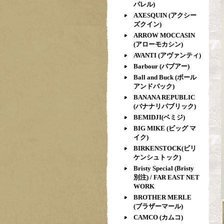
パレル)
AXESQUIN (アクシー
ズクイン)
ARROW MOCCASIN
(アローモカシン)
AVANTI (アヴァンティ)
Barbour (バブアー)
Ball and Buck (ボール
アンドバック)
BANANA REPUBLIC
(バナナリパブリック)
BEMIDJI(ベミジ)
BIG MIKE (ビッグ マ
イク)
BIRKENSTOCK(ビリ
ケンシュトック)
Bristy Special (Bristy
別注) / FAR EAST NET
WORK
BROTHER MERLE
(ブラザーマール)
CAMCO (カムコ)