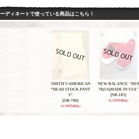
ーディネートで使っている商品はこちら！
SMITH'S AMERICAN
NEW BALANCE "M19
”DEAD STOCK PANT
78(SA)MADE IN USA"
S”
[NB-105]
[OB-706]
25,259円
(税込)
10,780円
(税込)