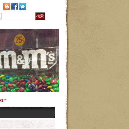
:
RT"