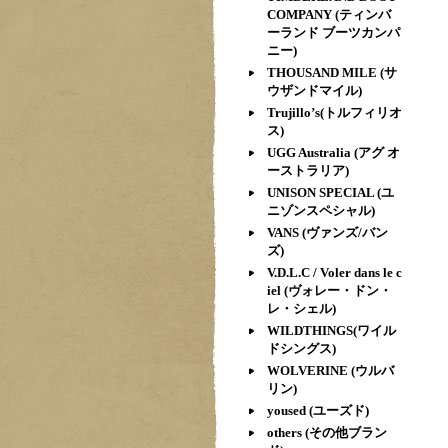
COMPANY (ティンバ
ーランド ブーツカンパ
ニー)
THOUSAND MILE (サ
ウザンドマイル)
Trujillo’s(トルフィリオ
ス)
UGG Australia (アグ オ
ーストラリア)
UNISON SPECIAL (ユ
ニゾンスペシャル)
VANS (ヴァンズ/バン
ズ)
V.D.L.C / Voler dans le c
iel (ヴォレー・ドン・
レ・シェル)
WILDTHINGS(ワイル
ドシングス)
WOLVERINE (ウルバ
リン)
yoused (ユーズド)
others (その他ブラン