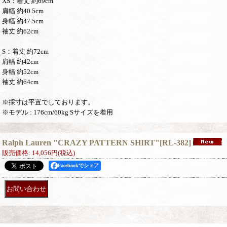
XS：着丈 約69cm
肩幅 約40.5cm
身幅 約47.5cm
袖丈 約62cm
S：着丈 約72cm
肩幅 約42cm
身幅 約52cm
袖丈 約64cm
※採寸は平置でしております。
※モデル : 176cm/60kg Sサイズを着用
Ralph Lauren "CRAZY PATTERN SHIRT"
[
RL-382
]
販売価格
:
14,056円
(税込)
Facebookでシェア