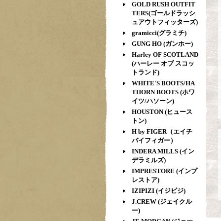
GOLD RUSH OUTFIT
TERS(ゴールドラッシ
ュアウトフィッターズ)
gramicci(グラミチ)
GUNG HO (ガンホー)
Harley OF SCOTLAND
(ハーレー オブ スコッ
トランド)
WHITE'S BOOTS/HA
THORN BOOTS (ホワ
イツ/ハソーン)
HOUSTON (ヒュース
トン)
H by FIGER（エイチ
バイフィガー）
INDERA MILLS (イン
デラミルズ)
IMPRESTORE (インプ
レストア)
IZIPIZI (イジピジ)
J.CREW (ジェイクル
ー)