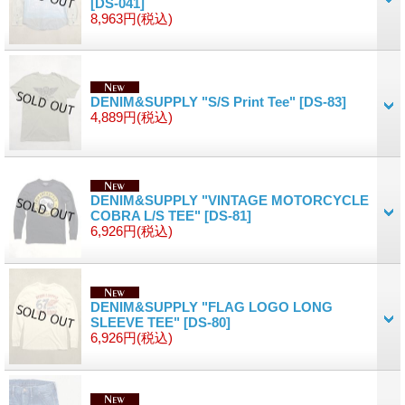
[DS-041]
8,963円
(税込)
DENIM&SUPPLY "S/S Print Tee"
[DS-83]
4,889円
(税込)
DENIM&SUPPLY "VINTAGE MOTORCYCLE
COBRA L/S TEE"
[DS-81]
6,926円
(税込)
DENIM&SUPPLY "FLAG LOGO LONG
SLEEVE TEE"
[DS-80]
6,926円
(税込)