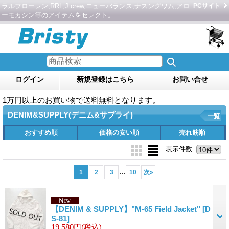
ラルフローレン,RRL,J.crew,ニューバランス,ナスングワム,アロ
PCサイト
ーモカシン等のアイテムをセレクト。
ログイン
新規登録はこちら
お問い合せ
1万円以上のお買い物で送料無料となります。
DENIM&SUPPLY(デニム&サプライ)
一覧
おすすめ順
価格の安い順
売れ筋順
表示件数
:
...
1
2
3
10
次
»
【DENIM & SUPPLY】"M-65 Field Jacket"
[D
S-81]
19,580円
(税込)